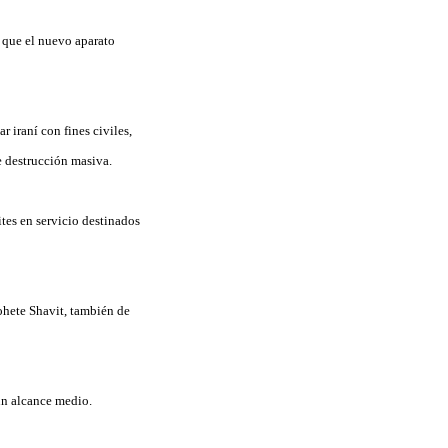
ó que el nuevo aparato
 iraní con fines civiles,
de destrucción masiva.
ites en servicio destinados
cohete Shavit, también de
 un alcance medio.