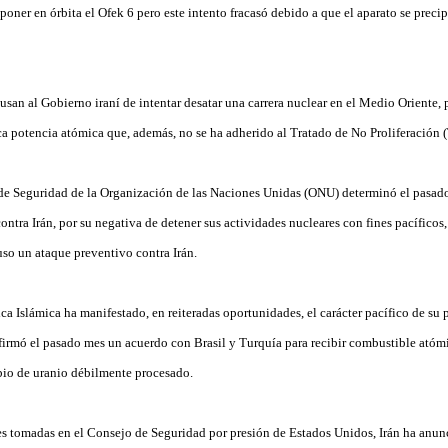
e poner en órbita el Ofek 6 pero este intento fracasó debido a que el aparato se preci
cusan al Gobierno iraní de intentar desatar una carrera nuclear en el Medio Oriente, 
ica potencia atómica que, además, no se ha adherido al Tratado de No Proliferación 
de Seguridad de la Organización de las Naciones Unidas (ONU) determinó el pasad
contra Irán, por su negativa de detener sus actividades nucleares con fines pacíficos
puso un ataque preventivo contra Irán.
ca Islámica ha manifestado, en reiteradas oportunidades, el carácter pacífico de su
 firmó el pasado mes un acuerdo con Brasil y Turquía para recibir combustible ató
bio de uranio débilmente procesado.
es tomadas en el Consejo de Seguridad por presión de Estados Unidos, Irán ha anun