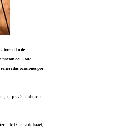
la intención de
a nación del Golfo
 reiteradas ocasiones por
este país prevé monitorear
erio de Defensa de Israel,