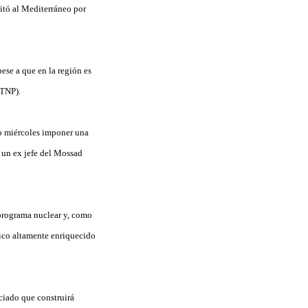
pitó al Mediterráneo por
pese a que en la región es
(TNP).
o miércoles imponer una
, un ex jefe del Mossad
 programa nuclear y, como
mico altamente enriquecido
ciado que construirá