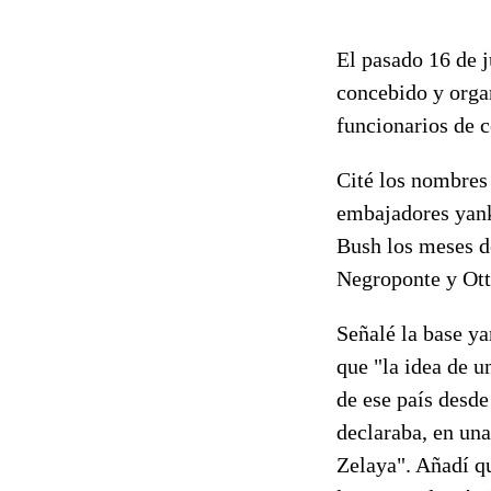
El pasado 16 de j
concebido y orga
funcionarios de 
Cité los nombres
embajadores yank
Bush los meses de
Negroponte y Otto
Señalé la base y
que "la idea de u
de ese país desd
declaraba, en un
Zelaya". Añadí q