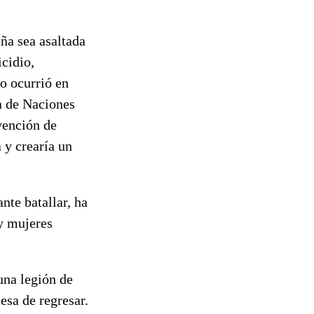
ña sea asaltada
icidio,
mo ocurrió en
ra de Naciones
vención de
 y crearía un
nte batallar, ha
 y mujeres
una legión de
esa de regresar.