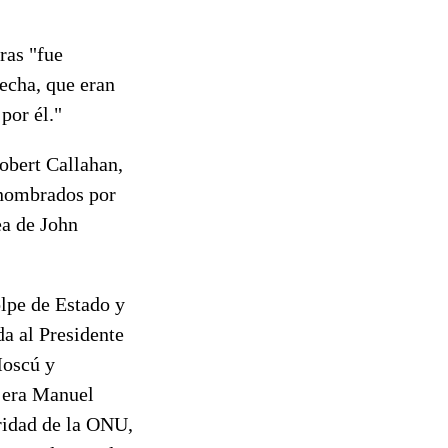
ras "fue
echa, que eran
por él."
obert Callahan,
 nombrados por
ea de John
lpe de Estado y
da al Presidente
Moscú y
s era Manuel
oridad de la ONU,