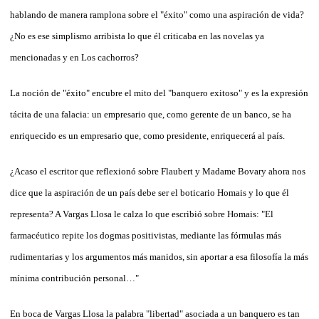
hablando de manera ramplona sobre el "éxito" como una aspiración de vida?
¿No es ese simplismo arribista lo que él criticaba en las novelas ya
mencionadas y en Los cachorros?
La noción de "éxito" encubre el mito del "banquero exitoso" y es la expresión
tácita de una falacia: un empresario que, como gerente de un banco, se ha
enriquecido es un empresario que, como presidente, enriquecerá al país.
¿Acaso el escritor que reflexionó sobre Flaubert y Madame Bovary ahora nos
dice que la aspiración de un país debe ser el boticario Homais y lo que él
representa? A Vargas Llosa le calza lo que escribió sobre Homais: "El
farmacéutico repite los dogmas positivistas, mediante las fórmulas más
rudimentarias y los argumentos más manidos, sin aportar a esa filosofía la más
mínima contribución personal…"
En boca de Vargas Llosa la palabra "libertad" asociada a un banquero es tan