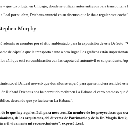
 y que tuvo lugar en Chicago, donde se utilizan autos antiguos para transportar a 
r a Leal por su obra, Driehaus anunció en su discurso que le iba a regalar este coche”
só además su asombro por el sitio ambientado para la exposición de este De Soto: “
cie de cápsula que le transporta a uno a otro lugar. Los gráficos están impresiona
lor añil que está en combinación con las capota del automóvil es sorprendente. Aqu
imiento, el Dr. Leal aseveró que dos años se esperó para que se hiciera realidad est
 Sr. Richard Driehaus nos ha permitido recibir en La Habana el carro precioso que 
úblico, deseando que yo luciese en La Habana”.