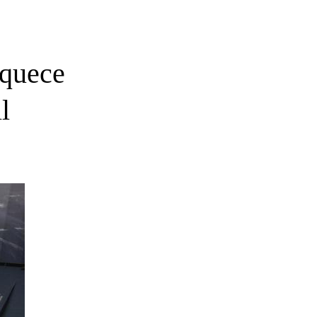
iquece
l