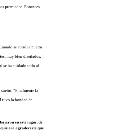
los premiados. Entonces,
.
Cuando se abrió la puerta
ntes, muy bien diseñados,
í se ha cuidado todo al
e sueño: “Finalmente la
él tuvo la bondad de