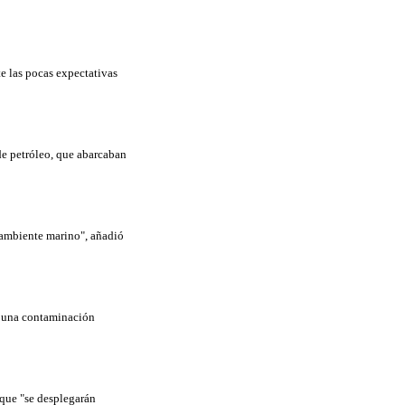
te las pocas expectativas
de petróleo, que abarcaban
 ambiente marino", añadió
a una contaminación
 que "se desplegarán