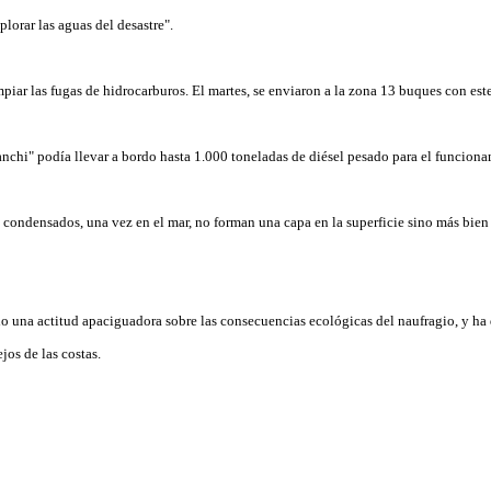
lorar las aguas del desastre".
piar las fugas de hidrocarburos. El martes, se enviaron a la zona 13 buques con este
anchi" podía llevar a bordo hasta 1.000 toneladas de diésel pesado para el funcion
s condensados, una vez en el mar, no forman una capa en la superficie sino más bien
do una actitud apaciguadora sobre las consecuencias ecológicas del naufragio, y ha
jos de las costas.