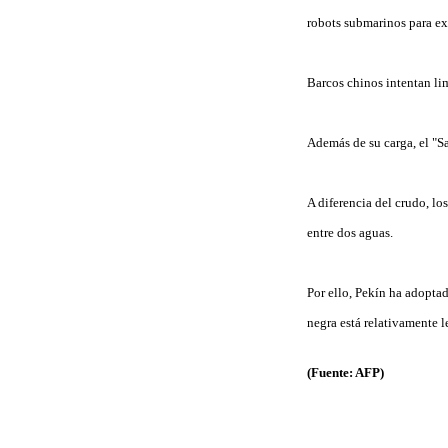
robots submarinos para exp
Barcos chinos intentan lim
Además de su carga, el "S
A diferencia del crudo, lo
entre dos aguas.
Por ello, Pekín ha adopta
negra está relativamente le
(Fuente: AFP)