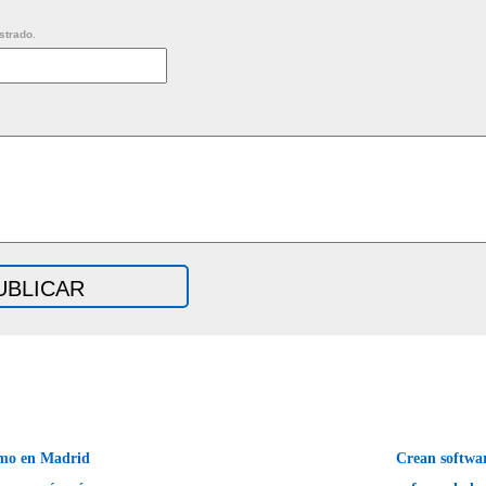
strado.
smo en Madrid
Crean softwar