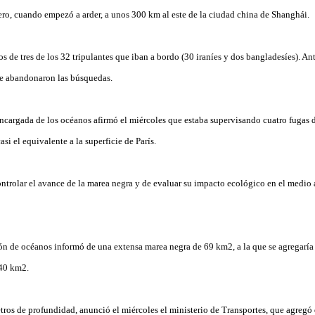
ero, cuando empezó a arder, a unos 300 km al este de la ciudad china de Shanghái.
os de tres de los 32 tripulantes que iban a bordo (30 iraníes y dos bangladesíes). An
 se abandonaron las búsquedas.
ncargada de los océanos afirmó el miércoles que estaba supervisando cuatro fugas 
asi el equivalente a la superficie de París.
ontrolar el avance de la marea negra y de evaluar su impacto ecológico en el medio
ión de océanos informó de una extensa marea negra de 69 km2, a la que se agregarí
 40 km2.
tros de profundidad, anunció el miércoles el ministerio de Transportes, que agregó