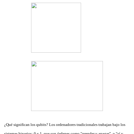
¿Qué significan los qubits? Los ordenadores tradicionales trabajan bajo los
sistemas binarios: 0 y 1, que son órdenes como “prender y apagar”, o “sí y