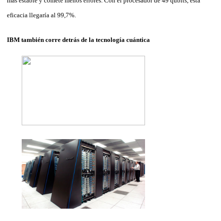
más estable y comete menos errores. Con el procesador de 49 qubits, esta
eficacia llegaría al 99,7%.
IBM también corre detrás de la tecnología cuántica