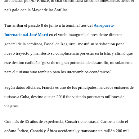
anunciadas por
Air France
, lo cual consolidará las conexiones aéreas desde el
país galo con la Mayor de las Antillas.
Tras arribar el pasado 8 de junio a la terminal tres del
Aeropuerto
Internacional José Martí
en el vuelo inaugural,
el presidente director
general de la aerolínea, Pascal de Izaguirre, mostró su satisfacción por el
nuevo trayecto y manifestó su complacencia por estar en la Isla, y afirmó
que
este destino caribeño "goza de un gran potencial de desarrollo, no solamente
para el turismo sino también para los intercambios económicos”.
Según datos oficiales, Francia es uno de los principales mercados emisores de
turistas a Cuba, destino que en 2016 fue visitado por cuatro millones de
viajeros.
Con más de 35 años de experiencia, Corsair tiene rutas al Caribe, a todo el
océano Índico, Canadá y África occidental, y transporta un millón 200 mil