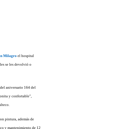
n Milagro
el hospital
les se les devolvió o
 del aniversario 164 del
onita y confortable",
alteco.
aron pintura, además de
ínico y mantenimiento de 12