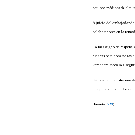
equipos médicos de alta te
A juicio del embajador de
colaboradores en la remod
Lo más digno de respeto, o
blancas para ponerse las de
verdadero modelo a seguir
Esta es una muestra más d
recuperando aquellos que p
(Fuente:
SM
)