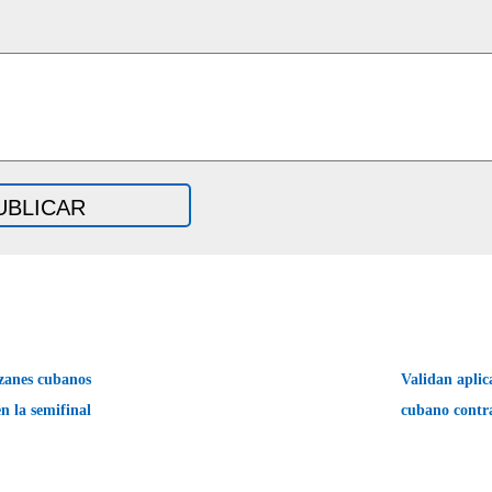
zanes cubanos
Validan apli
en la semifinal
cubano contr