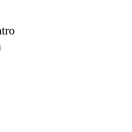
tro
a