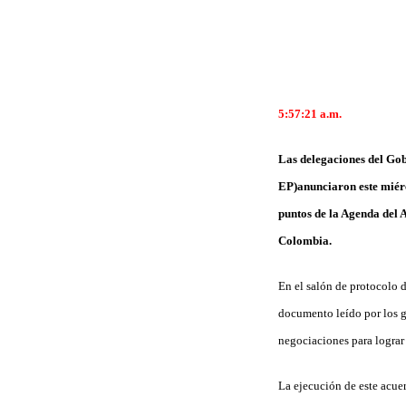
5:57:21 a.m.
Las delegaciones del Go
EP)anunciaron este miérco
puntos de la Agenda del 
Colombia.
En el salón de protocolo d
documento leído por los g
negociaciones para lograr
La ejecución de este acue