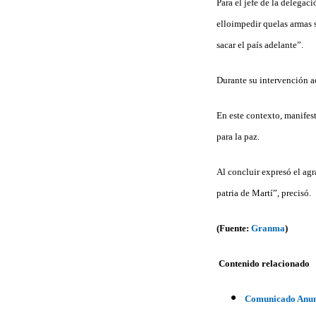
Para el jefe de la delegac
elloimpedir quelas armas s
sacar el país adelante”.
Durante su intervención a
En este contexto, manifes
para la paz.
Al concluir expresó el ag
patria de Martí”, precisó.
(Fuente:
Granma
)
Contenido relacionado
Comunicado Anunc