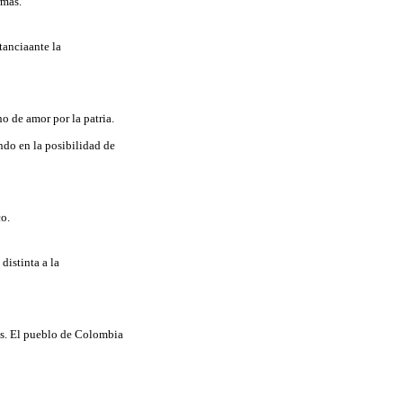
rmas.
tanciaante la
o de amor por la patria.
do en la posibilidad de
o.
distinta a la
hos. El pueblo de Colombia