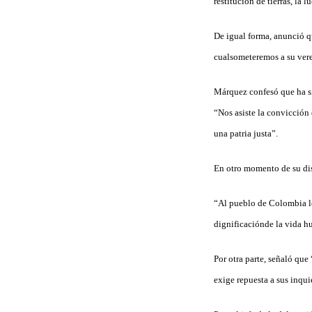
restitución de tierras, la 
De igual forma, anunció q
cualsometeremos a su vered
Márquez confesó que ha sid
“Nos asiste la convicción
una patria justa”.
En otro momento de su dis
“Al pueblo de Colombia lo 
dignificaciónde la vida h
Por otra parte, señaló qu
exige repuesta a sus inqui