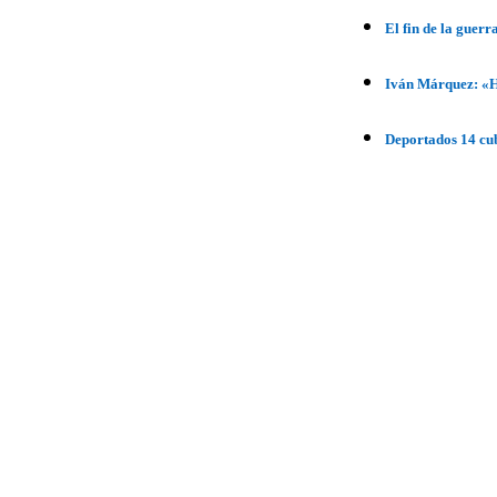
El fin de la guer
Iván Márquez: «H
Deportados 14 cu