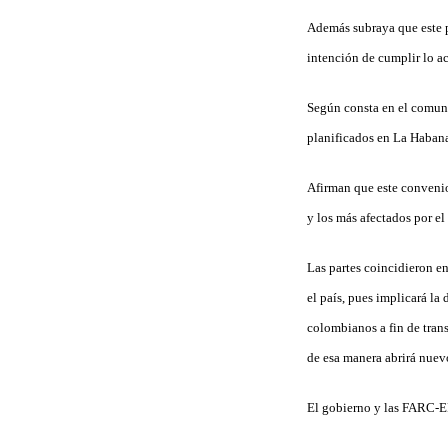
Además subraya que este pa
intención de cumplir lo a
Según consta en el comuni
planificados en La Haban
Afirman que este convenio
y los más afectados por el
Las partes coincidieron e
el país, pues implicará la
colombianos a fin de trans
de esa manera abrirá nuevo
El gobierno y las FARC-E