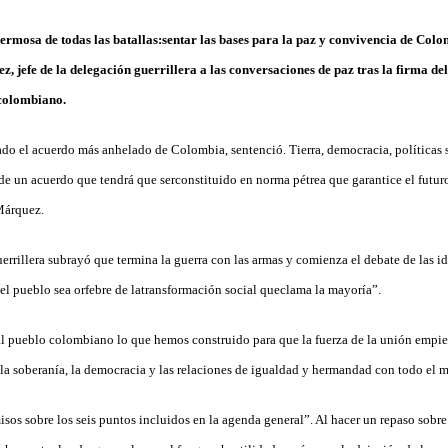
mosa de todas las batallas:sentar las bases para la paz y convivencia de Colom
jefe de la delegación guerrillera a las conversaciones de paz tras la firma del 
colombiano.
o el acuerdo más anhelado de Colombia, sentenció. Tierra, democracia, políticas si
de un acuerdo que tendrá que serconstituido en norma pétrea que garantice el futuro
Márquez.
uerrillera subrayó que termina la guerra con las armas y comienza el debate de las id
 el pueblo sea orfebre de latransformación social queclama la mayoría”.
 pueblo colombiano lo que hemos construido para que la fuerza de la unión empiec
 la soberanía, la democracia y las relaciones de igualdad y hermandad con todo el 
os sobre los seis puntos incluidos en la agenda general”. Al hacer un repaso sobr