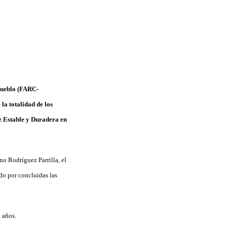
Pueblo (FARC-
la totalidad de los
z Estable y Duradera en
no Rodríguez Parrilla, el
do por concluidas las
 años.