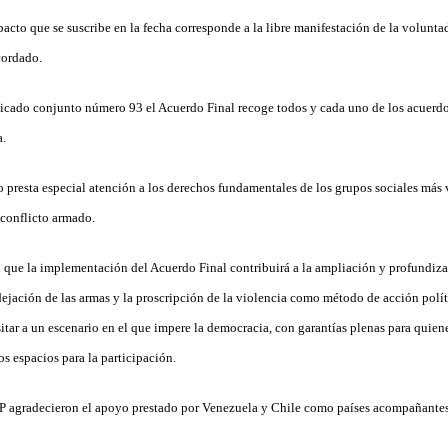
cto que se suscribe en la fecha corresponde a la libre manifestación de la volunta
cordado.
cado conjunto número 93 el Acuerdo Final recoge todos y cada uno de los acuerdo
a.
 presta especial atención a los derechos fundamentales de los grupos sociales más
 conflicto armado.
n que la implementación del Acuerdo Final contribuirá a la ampliación y profundiz
 dejación de las armas y la proscripción de la violencia como método de acción polít
itar a un escenario en el que impere la democracia, con garantías plenas para quiene
s espacios para la participación.
P agradecieron el apoyo prestado por Venezuela y Chile como países acompañantes