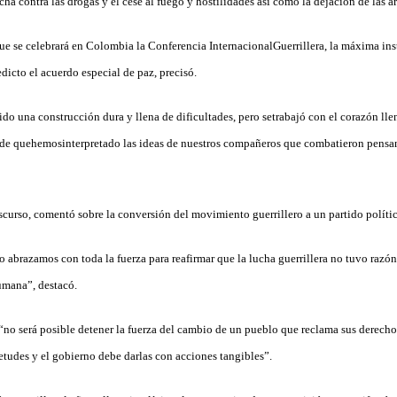
lucha contra las drogas y el cese al fuego y hostilidades así como la dejación de las a
ue se celebrará en Colombia la Conferencia InternacionalGuerrillera, la máxima ins
icto el acuerdo especial de paz, precisó.
o una construcción dura y llena de dificultades, pero setrabajó con el corazón llen
 de quehemosinterpretado las ideas de nuestros compañeros que combatieron pensan
curso, comentó sobre la conversión del movimiento guerrillero a un partido polític
abrazamos con toda la fuerza para reafirmar que la lucha guerrillera no tuvo razón 
umana”, destacó.
e “no será posible detener la fuerza del cambio de un pueblo que reclama sus derec
etudes y el gobierno debe darlas con acciones tangibles”.