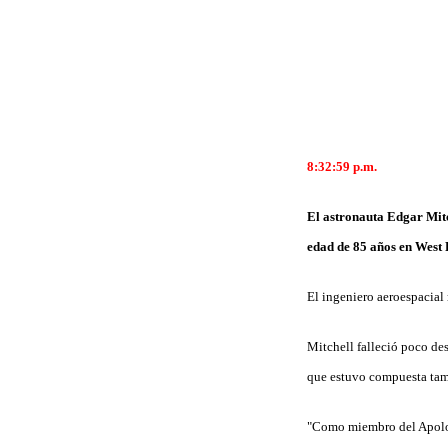
8:32:59 p.m.
El astronauta Edgar Mitc
edad de 85 años en West 
El ingeniero aeroespacial 
Mitchell falleció poco de
que estuvo compuesta tamb
"Como miembro del Apolo 