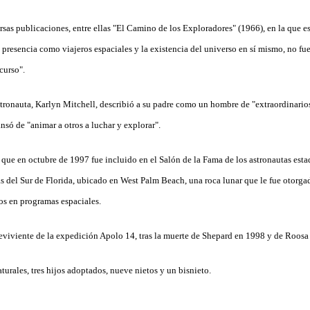
rsas publicaciones, entre ellas "El Camino de los Exploradores" (1966), en la que e
 presencia como viajeros espaciales y la existencia del universo en sí mismo, no fu
curso".
astronauta, Karlyn Mitchell, describió a su padre como un hombre de "extraordinario
nsó de "animar a otros a luchar y explorar".
, que en octubre de 1997 fue incluido en el Salón de la Fama de los astronautas es
 del Sur de Florida, ubicado en West Palm Beach, una roca lunar que le fue otorg
os en programas espaciales.
reviviente de la expedición Apolo 14, tras la muerte de Shepard en 1998 y de Roosa
turales, tres hijos adoptados, nueve nietos y un bisnieto.