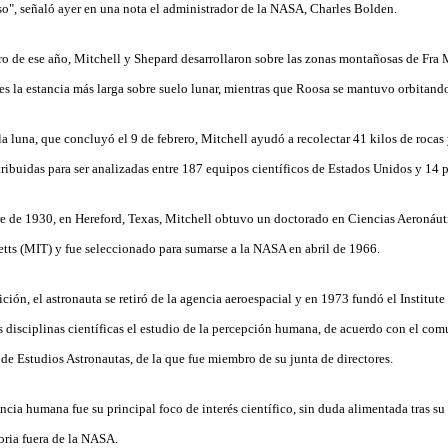
rso", señaló ayer en una nota el administrador de la NASA, Charles Bolden.
rero de ese año, Mitchell y Shepard desarrollaron sobre las zonas montañosas de Fr
es la estancia más larga sobre suelo lunar, mientras que Roosa se mantuvo orbitando
a luna, que concluyó el 9 de febrero, Mitchell ayudó a recolectar 41 kilos de rocas 
tribuidas para ser analizadas entre 187 equipos científicos de Estados Unidos y 14 
e de 1930, en Hereford, Texas, Mitchell obtuvo un doctorado en Ciencias Aeronáutic
ts (MIT) y fue seleccionado para sumarse a la NASA en abril de 1966.
ión, el astronauta se retiró de la agencia aeroespacial y en 1973 fundó el Institute
s disciplinas científicas el estudio de la percepción humana, de acuerdo con el com
de Estudios Astronautas, de la que fue miembro de su junta de directores.
ncia humana fue su principal foco de interés científico, sin duda alimentada tras su
oria fuera de la NASA.