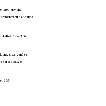
scribió: "Hay una
e accidental sino que hubo
s talentos y tremenda
tadounidenses, donó en
ada por la NASA en
 en 1994.