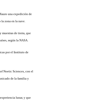
a Mauro una expedición de
 la zona en la nave.
y muestras de tierra, que
países, según la NASA.
as por el Instituto de
 of Noetic Sciences, con el
unicado de la familia y
 experiencia lunar, y que