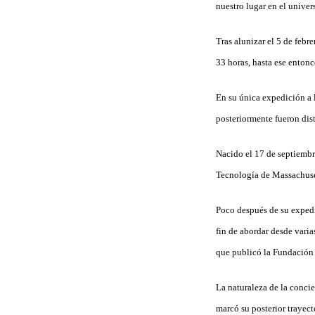
nuestro lugar en el unive
Tras alunizar el 5 de feb
33 horas, hasta ese entonc
En su única expedición a l
posteriormente fueron dis
Nacido el 17 de septiembr
Tecnología de Massachuset
Poco después de su expedic
fin de abordar desde varia
que publicó la Fundación 
La naturaleza de la concie
marcó su posterior trayect