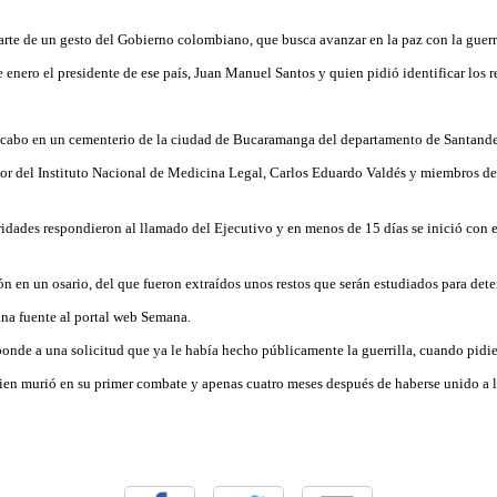
arte de un gesto del Gobierno colombiano, que busca avanzar en la paz con la guerr
enero el presidente de ese país, Juan Manuel Santos y quien pidió identificar los re
 cabo en un cementerio de la ciudad de Bucaramanga del departamento de Santander
ctor del Instituto Nacional de Medicina Legal, Carlos Eduardo Valdés y miembros del
ridades respondieron al llamado del Ejecutivo y en menos de 15 días se inició con e
n en un osario, del que fueron extraídos unos restos que serán estudiados para dete
una fuente al portal web Semana.
onde a una solicitud que ya le había hecho públicamente la guerrilla, cuando pidie
uien murió en su primer combate y apenas cuatro meses después de haberse unido a l