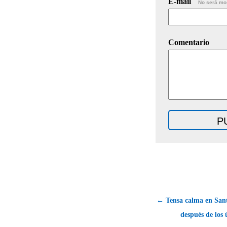
E-mail
No será mo
Comentario
← Tensa calma en San
después de los 