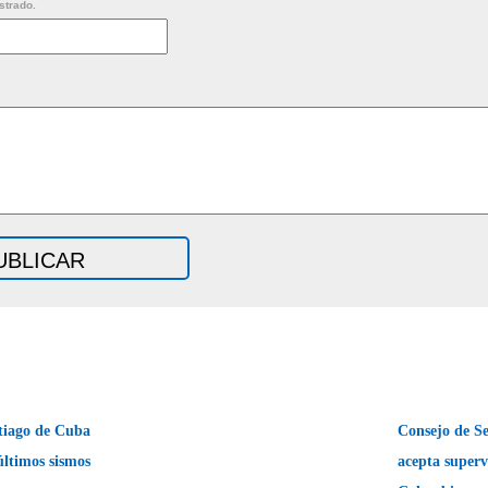
strado.
tiago de Cuba
Consejo de S
últimos sismos
acepta supervi