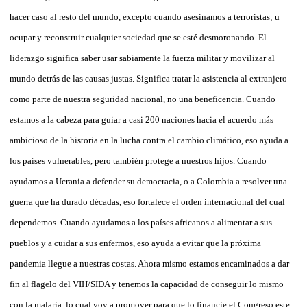
hacer caso al resto del mundo, excepto cuando asesinamos a terroristas; u
ocupar y reconstruir cualquier sociedad que se esté desmoronando. El
liderazgo significa saber usar sabiamente la fuerza militar y movilizar al
mundo detrás de las causas justas. Significa tratar la asistencia al extranjero
como parte de nuestra seguridad nacional, no una beneficencia. Cuando
estamos a la cabeza para guiar a casi 200 naciones hacia el acuerdo más
ambicioso de la historia en la lucha contra el cambio climático, eso ayuda a
los países vulnerables, pero también protege a nuestros hijos. Cuando
ayudamos a Ucrania a defender su democracia, o a Colombia a resolver una
guerra que ha durado décadas, eso fortalece el orden internacional del cual
dependemos. Cuando ayudamos a los países africanos a alimentar a sus
pueblos y a cuidar a sus enfermos, eso ayuda a evitar que la próxima
pandemia llegue a nuestras costas. Ahora mismo estamos encaminados a dar
fin al flagelo del VIH/SIDA y tenemos la capacidad de conseguir lo mismo
con la malaria, lo cual voy a promover para que lo financie el Congreso este