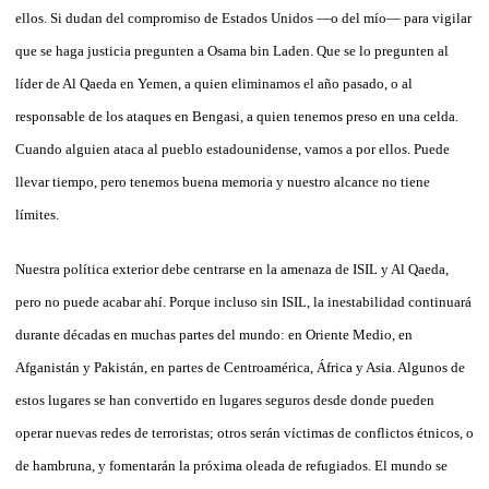
ellos. Si dudan del compromiso de Estados Unidos —o del mío— para vigilar
que se haga justicia pregunten a Osama bin Laden. Que se lo pregunten al
líder de Al Qaeda en Yemen, a quien eliminamos el año pasado, o al
responsable de los ataques en Bengasi, a quien tenemos preso en una celda.
Cuando alguien ataca al pueblo estadounidense, vamos a por ellos. Puede
llevar tiempo, pero tenemos buena memoria y nuestro alcance no tiene
límites.
Nuestra política exterior debe centrarse en la amenaza de ISIL y Al Qaeda,
pero no puede acabar ahí. Porque incluso sin ISIL, la inestabilidad continuará
durante décadas en muchas partes del mundo: en Oriente Medio, en
Afganistán y Pakistán, en partes de Centroamérica, África y Asia. Algunos de
estos lugares se han convertido en lugares seguros desde donde pueden
operar nuevas redes de terroristas; otros serán víctimas de conflictos étnicos, o
de hambruna, y fomentarán la próxima oleada de refugiados. El mundo se