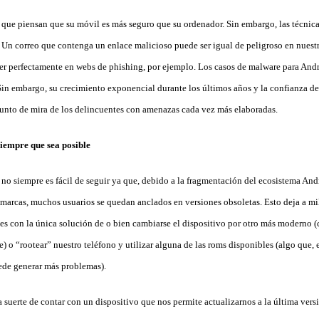
 que piensan que su móvil es más seguro que su ordenador. Sin embargo, las técnic
 Un correo que contenga un enlace malicioso puede ser igual de peligroso en nues
r perfectamente en webs de phishing, por ejemplo. Los casos de malware para Andr
n embargo, su crecimiento exponencial durante los últimos años y la confianza de
punto de mira de los delincuentes con amenazas cada vez más elaboradas.
siempre que sea posible
no siempre es fácil de seguir ya que, debido a la fragmentación del ecosistema And
s marcas, muchos usuarios se quedan anclados en versiones obsoletas. Esto deja a mi
ues con la única solución de o bien cambiarse el dispositivo por otro más moderno 
 o “rootear” nuestro teléfono y utilizar alguna de las roms disponibles (algo que, 
uede generar más problemas).
 suerte de contar con un dispositivo que nos permite actualizarnos a la última vers