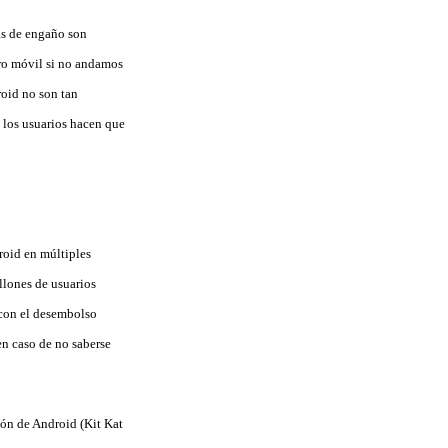
as de engaño son
tro móvil si no andamos
oid no son tan
 los usuarios hacen que
roid en múltiples
llones de usuarios
(con el desembolso
en caso de no saberse
ión de Android (Kit Kat