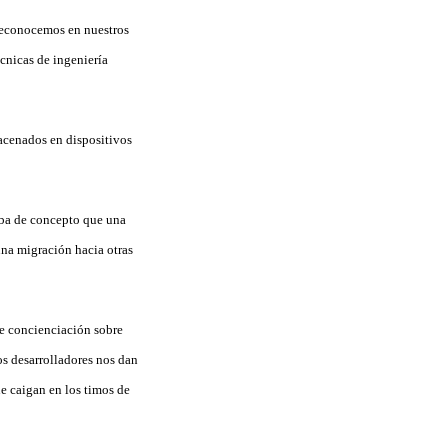
 reconocemos en nuestros
écnicas de ingeniería
acenados en dispositivos
eba de concepto que una
una migración hacia otras
de concienciación sobre
os desarrolladores nos dan
ue caigan en los timos de