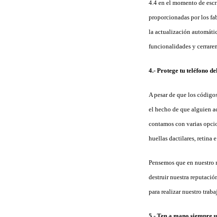
4.4 en el momento de escri
proporcionadas por los fab
la actualización automáti
funcionalidades y cerrare
4.- Protege tu teléfono de
A pesar de que los código
el hecho de que alguien a
contamos con varias opcio
huellas dactilares, retina 
Pensemos que en nuestro 
destruir nuestra reputaci
para realizar nuestro trab
5.- Ten a mano siempre u