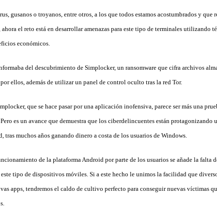
virus, gusanos o troyanos, entre otros, a los que todos estamos acostumbrados y que
 ahora el reto está en desarrollar amenazas para este tipo de terminales utilizando t
eficios económicos.
nformaba del descubrimiento de Simplocker, un ransomware que cifra archivos alm
por ellos, además de utilizar un panel de control oculto tras la red Tor.
plocker, que se hace pasar por una aplicación inofensiva, parece ser más una pru
. Pero es un avance que demuestra que los ciberdelincuentes están protagonizando 
, tras muchos años ganando dinero a costa de los usuarios de Windows.
ncionamiento de la plataforma Android por parte de los usuarios se añade la falta 
este tipo de dispositivos móviles. Si a este hecho le unimos la facilidad que divers
ctivas apps, tendremos el caldo de cultivo perfecto para conseguir nuevas víctimas q
s.