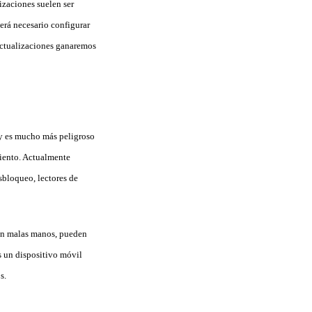
izaciones suelen ser
será necesario configurar
actualizaciones ganaremos
oy es mucho más peligroso
miento. Actualmente
sbloqueo, lectores de
en malas manos, pueden
s un dispositivo móvil
s.