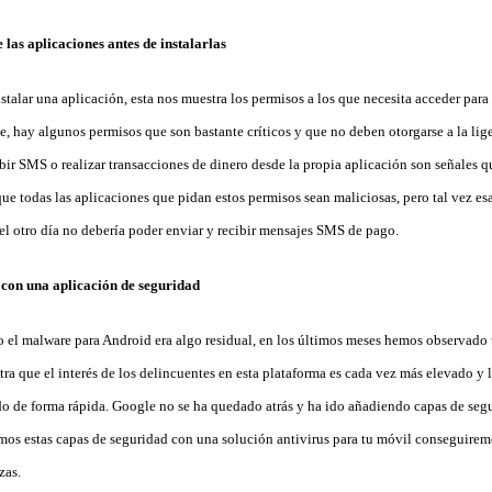
 las aplicaciones antes de instalarlas
talar una aplicación, esta nos muestra los permisos a los que necesita acceder para
e, hay algunos permisos que son bastante críticos y que no deben otorgarse a la lig
ecibir SMS o realizar transacciones de dinero desde la propia aplicación son señales 
que todas las aplicaciones que pidan estos permisos sean maliciosas, pero tal vez esa
el otro día no debería poder enviar y recibir mensajes SMS de pago.
o con una aplicación de seguridad
to el malware para Android era algo residual, en los últimos meses hemos observado
a que el interés de los delincuentes en esta plataforma es cada vez más elevado y 
do de forma rápida. Google no se ha quedado atrás y ha ido añadiendo capas de seg
os estas capas de seguridad con una solución antivirus para tu móvil conseguire
zas.