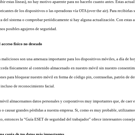
bir estas líneas), no hay motivo aparente para no hacerlo cuanto antes. Estas actual
ricantes de los dispositivos o las operadoras vía OTA (over the air). Para recibirlas 
ca del sistema o comprobar periódicamente si hay alguna actualización. Con estas 
mos posibles agujeros de seguridad.
l acceso físico no deseado
s maliciosos son una amenaza importante para los dispositivos móviles, a día de h
cceda físicamente al contenido almacenado en nuestro móvil sin nuestro consenti
nes para bloquear nuestro móvil en forma de código pin, contraseñas, patrón de de
e incluso de reconocimiento facial.
móvil almacenamos datos personales y corporativos muy importantes que, de caer 
ón o causar grandes pérdidas a nuestra empresa. Si, como es muy probable, utilizamo
ajo, entonces la “Guía ESET de seguridad del trabajador” ofrece interesantes consejo
na copia de tus datos más importantes