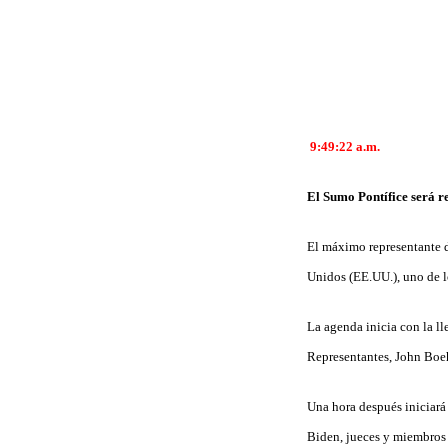
9:49:22 a.m.
El Sumo Pontífice será r
El máximo representante de
Unidos (EE.UU.), uno de l
La agenda inicia con la ll
Representantes, John Boeh
Una hora después iniciará
Biden, jueces y miembros