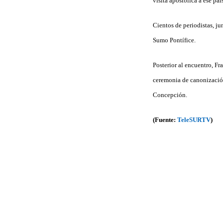
visita apostólica a ese pa
Cientos de periodistas, ju
Sumo Pontífice.
Posterior al encuentro, Fr
ceremonia de canonización 
Concepción.
(Fuente:
TeleSURTV
)