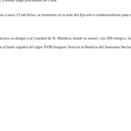
ís, a donde llegó procedente de Cuba.
nto a unos 15 mil fieles, se reunieron en la sede del Ejecutivo estadounidense para e
ancisco se dirigió a la Catedral de St. Matthew, donde se reunió con 300 obispos; 
al fraile español del siglo XVIII Junípero Serra en la Basílica del Santuario Naci