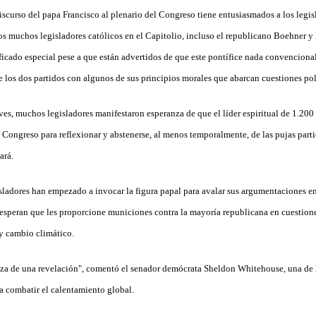
iscurso del papa Francisco al plenario del Congreso tiene entusiasmados a los legis
 los muchos legisladores católicos en el Capitolio, incluso el republicano Boehner y 
ficado especial pese a que están advertidos de que este pontífice nada convencion
 los dos partidos con algunos de sus principios morales que abarcan cuestiones polí
ves, muchos legisladores manifestaron esperanza de que el líder espiritual de 1.200
 Congreso para reflexionar y abstenerse, al menos temporalmente, de las pujas part
ará.
sladores han empezado a invocar la figura papal para avalar sus argumentaciones en
, esperan que les proporcione municiones contra la mayoría republicana en cuestio
 y cambio climático.
anza de una revelación", comentó el senador demócrata Sheldon Whitehouse, una de
a combatir el calentamiento global.