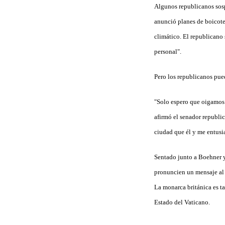
Algunos republicanos sospe
anunció planes de boicote
climático. El republicano
personal".
Pero los republicanos pue
"Solo espero que oigamos 
afirmó el senador republi
ciudad que él y me entusi
Sentado junto a Boehner y 
pronuncien un mensaje al C
La monarca británica es ta
Estado del Vaticano.