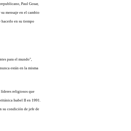
 republicano, Paul Gosar,
r su mensaje en el cambio
e hacerlo en su tiempo
ntes para el mundo",
 nunca están en la misma
 líderes religiosos que
itánica Isabel II en 1991.
n su condición de jefe de