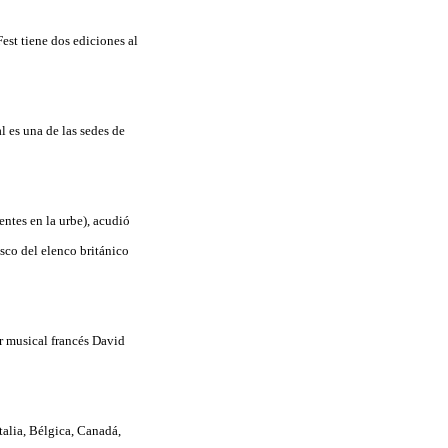
st tiene dos ediciones al
l es una de las sedes de
entes en la urbe), acudió
sco del elenco británico
r musical francés David
alia, Bélgica, Canadá,