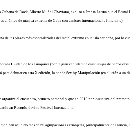
a Cubana de Rock, Alberto Muñol Chaviano, expuso a Prensa Latina que el Brutal Fe
 es el único de música extrema de Cuba con carácter internacional e itinerante).
de las plazas más especializadas del metal extremo en la isla caribeña, por lo cua
cida Ciudad de los Tinajones (por la gran cantidad de esas vasijas de barros exist
ó para debutar en esta X edición, la banda Sex by Manipulación (en alusión a un di
 organiza el encuentro, primero nacional y que en 2010 por iniciativa del promoto
Beatdown Records, devino Festival Internacional.
ción han acudido más de 60 agrupaciones extranjeras, principalmente de Francia, It