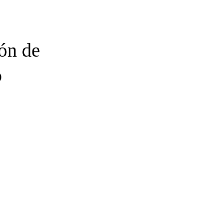
ión de
o