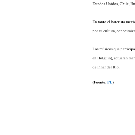
Estados Unidos, Chile, Hu
En tanto el baterista mexi
por su cultura, conocimien
Los músicos que participa
en Holguin), actuarán mañ
de Pinar del Río.
(Fuente:
PL
)