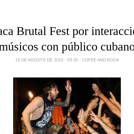
ca Brutal Fest por interacc
músicos con público cuban
19 DE AGOSTO DE 2015 - 03:35
-
COFEE AND ROCK