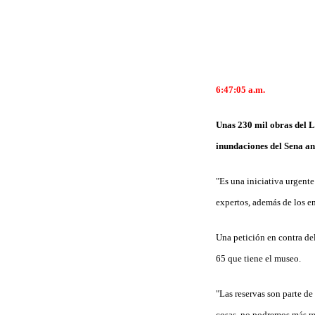
6:47:05 a.m.
Unas 230 mil obras del L
inundaciones del Sena an
"Es una iniciativa urgente 
expertos, además de los 
Una petición en contra del
65 que tiene el museo.
"Las reservas son parte de
cosas, no podremos más rea