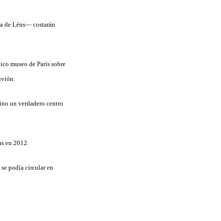
ria de Léns— costarán
ico museo de París sobre
uvión.
sino un verdadero centro
as en 2012.
 se podía circular en