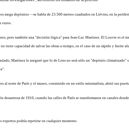
vos mega depósitos —se habla de 23.500 metros cuadrados en Liévins, en la perife
e euros.
es, pero también una "decisión lógica" para Jean-Luc Martinez. El Louvre es el ún
no tiene capacidad de salvar las obras a tiempo, en el caso de un rápido y fuerte al
raslado, Martinez le aseguró que lo de Lens no será sólo un "depósito climatizado" 
ca".
os al norte de París y el museo, construido en un estilo minimalista, abrió sus puert
ón desastrosa de 1910, cuando las calles de París se transformaron en canales donde
s expertos podría repetirse en cualquier momento.