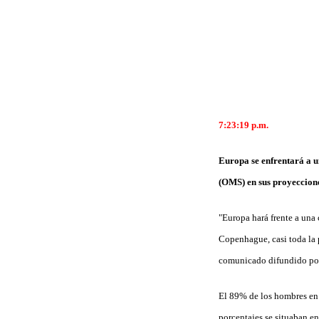
7:23:19
p.m.
Europa se enfrentará a u
(OMS) en sus proyeccione
"Europa hará frente a una 
Copenhague, casi toda la 
comunicado difundido por
El 89% de los hombres en 
porcentajes se situaban e