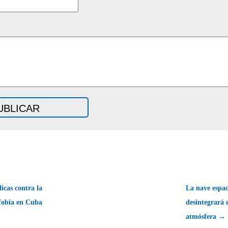
icas contra la
La nave espac
obia en Cuba
desintegrará e
atmósfera →