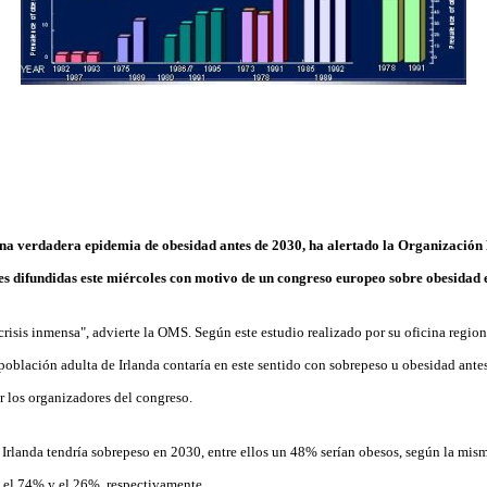
na verdadera epidemia de obesidad antes de 2030, ha alertado la Organización
s difundidas este miércoles con motivo de un congreso europeo sobre obesidad 
crisis inmensa", advierte la OMS. Según este estudio realizado por su oficina regio
población adulta de Irlanda contaría en este sentido con sobrepeso u obesidad ante
 los organizadores del congreso.
Irlanda tendría sobrepeso en 2030, entre ellos un 48% serían obesos, según la mism
n el 74% y el 26%, respectivamente.