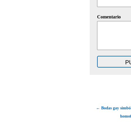
Comentario
← Bodas gay simból
homof