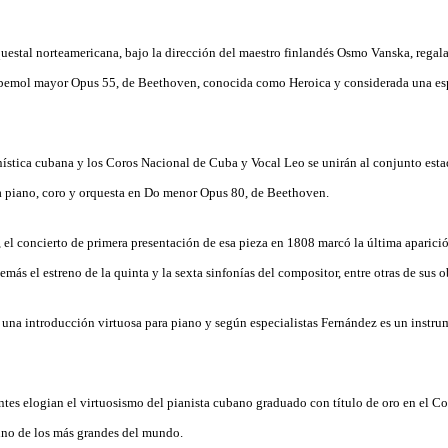
uestal norteamericana, bajo la dirección del maestro finlandés Osmo Vanska, regala
bemol mayor Opus 55, de Beethoven, conocida como Heroica y considerada una es
anística cubana y los Coros Nacional de Cuba y Vocal Leo se unirán al conjunto est
ara piano, coro y orquesta en Do menor Opus 80, de Beethoven.
s, el concierto de primera presentación de esa pieza en 1808 marcó la última aparic
emás el estreno de la quinta y la sexta sinfonías del compositor, entre otras de sus o
una introducción virtuosa para piano y según especialistas Fernández es un instrum
entes elogian el virtuosismo del pianista cubano graduado con título de oro en el 
no de los más grandes del mundo.