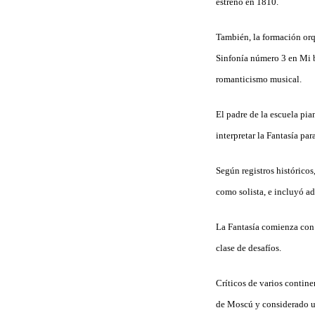
estreno en 1810.
También, la formación orq
Sinfonía número 3 en Mi 
romanticismo musical.
El padre de la escuela pi
interpretar la Fantasía p
Según registros histórico
como solista, e incluyó ad
La Fantasía comienza con 
clase de desafíos.
Críticos de varios contin
de Moscú y considerado u