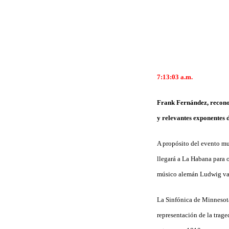
7:13:03
a.m.
Frank Fernández, reconoc
y relevantes exponentes d
A propósito del evento mu
llegará a La Habana para 
músico alemán Ludwig va
La Sinfónica de Minnesota
representación de la trag