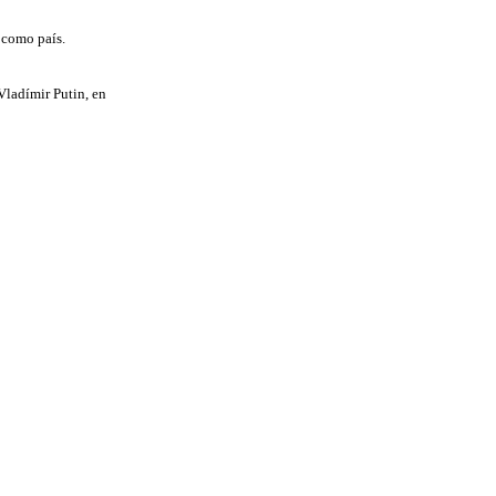
 como país.
Vladímir Putin, en