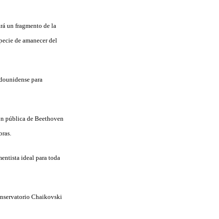
rá un fragmento de la
pecie de amanecer del
adounidense para
ión pública de Beethoven
bras.
entista ideal para toda
Conservatorio Chaikovski