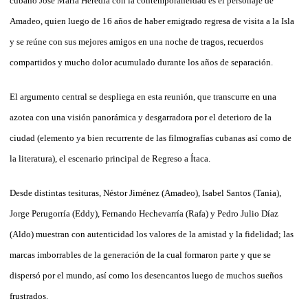
cubano José María Heredia con la contemporaneidad es el personaje de
Amadeo, quien luego de 16 años de haber emigrado regresa de visita a la Isla
y se reúne con sus mejores amigos en una noche de tragos, recuerdos
compartidos y mucho dolor acumulado durante los años de separación.
El argumento central se despliega en esta reunión, que transcurre en una
azotea con una visión panorámica y desgarradora por el deterioro de la
ciudad (elemento ya bien recurrente de las filmografías cubanas así como de
la literatura), el escenario principal de Regreso a Ítaca.
Desde distintas tesituras, Néstor Jiménez (Amadeo), Isabel Santos (Tania),
Jorge Perugorría (Eddy), Fernando Hechevarría (Rafa) y Pedro Julio Díaz
(Aldo) muestran con autenticidad los valores de la amistad y la fidelidad; las
marcas imborrables de la generación de la cual formaron parte y que se
dispersó por el mundo, así como los desencantos luego de muchos sueños
frustrados.