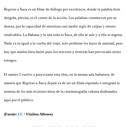
Regreso
a Ítaca es un filme de diálogo por excelencia, donde la palabra bien
dirigida, precisa, es el centro de la acción. Las palabras conmueven por su
dureza, por la capacidad de sintetizar casi medio siglo de culpas y errores
insalvables. La Habana y la isla toda es Ítaca, de ella se sale y a ella se regresa.
Nada ya es igual a la vuelta del viaje, solo perduran los lazos de amistad, pero
hay que atarlos bien fuerte pues los rencores y tristezas han provocado serios
estragos.
El martes 5 vuelve a proyectarse esta obra, en la misma sala habanera, de
manera que
Regreso a Ítaca
dejará ya de ser un filme esperado e integrará la
nómina de los más recientes hitos de la cinematografía cubana disfrutados
aquí por el público.
(Fuente:
CC
/
Vitalina Alfonso
)