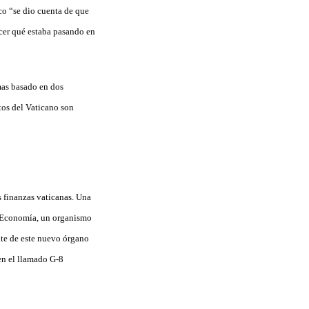
o “se dio cuenta de que
cer qué estaba pasando en
mas basado en dos
tos del Vaticano son
s finanzas vaticanas. Una
de Economía, un organismo
nte de este nuevo órgano
en el llamado G-8