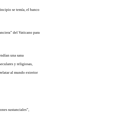
incipio se temía, el banco
anciera” del Vaticano para
fendían una sana
culares y religiosas,
relatar al mundo exterior
iones sustanciales”,