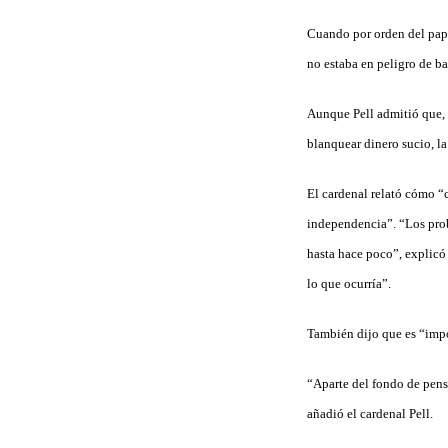
Cuando por orden del papa
no estaba en peligro de ba
Aunque Pell admitió que, 
blanquear dinero sucio, la
El cardenal relató cómo “
independencia”. “Los prob
hasta hace poco”, explicó
lo que ocurría”.
También dijo que es “impo
“Aparte del fondo de pen­s
añadió el cardenal Pell.