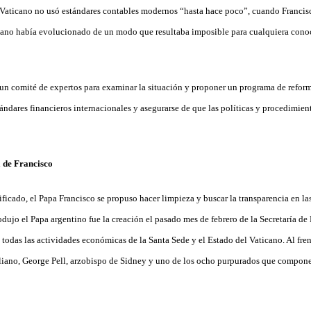
Vaticano no usó estándares contables modernos “hasta hace poco”, cuando Francisc
icano había evolucionado de un modo que resultaba imposible para cualquiera cono
n comité de expertos para examinar la situación y proponer un programa de refor
tándares financieros internacionales y asegurarse de que las políticas y procedimien
 de Francisco
ificado, el Papa Francisco se propuso hacer limpieza y buscar la transparencia en la
odujo el Papa argentino fue la creación el pasado mes de febrero de la Secretaría 
 todas las actividades económicas de la Santa Sede y el Estado del Vaticano. Al fre
liano, George Pell, arzobispo de Sidney y uno de los ocho purpurados que compon