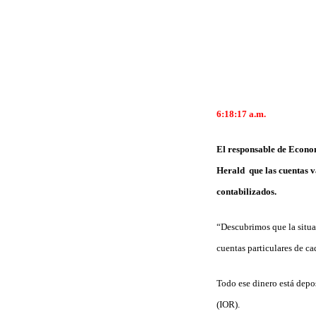
6:18:17
a.m.
El responsable de Economí
Herald que las cuentas v
contabilizados.
“Descubrimos que la situa
cuentas particulares de ca
Todo ese dinero está depo
(IOR).