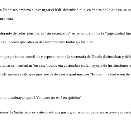
 Francisco empezó a investigar el IOR, descubrió que, en contra de lo que en un pr
ncarrota.
durante décadas, personajes “sin escrúpulos” se beneficiaron de la “ingenuidad fin
 explicación que ofreció del sorprendente hallazgo fue otra.
congregaciones, concilios y especialmente la secretaría de Estado disfrutaban y de
lemas se mantenían ‘en casa’, como era costumbre en la mayoría de instituciones, se
 Pell, quien señaló que muy pocos de esos departamentos “tuvieron la tentación de 
rtante subrayar que el Vaticano no está en quiebra”.
iones, la Santa Sede está afrontado sus gastos, al tiempo que posee activos e invers