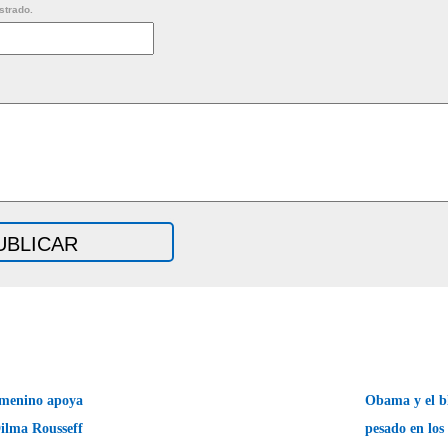
strado.
emenino apoya
Obama y el b
Dilma Rousseff
pesado en lo