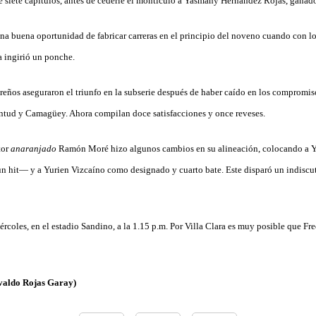
e siete capítulos, antes de cederle el montículo a Yasmany Hernández Rojas, ganado
na buena oportunidad de fabricar carreras en el principio del noveno cuando con lo
 ingirió un ponche.
areños aseguraron el triunfo en la subserie después de haber caído en los compromiso
ventud y Camagüey. Ahora compilan doce satisfacciones y once reveses.
tor
anaranjado
Ramón Moré hizo algunos cambios en su alineación, colocando a Yu
n hit— y a Yurien Vizcaíno como designado y cuarto bate. Este disparó un indiscut
iércoles, en el estadio Sandino, a la 1.15 p.m. Por Villa Clara es muy posible que Fr
valdo Rojas Garay)