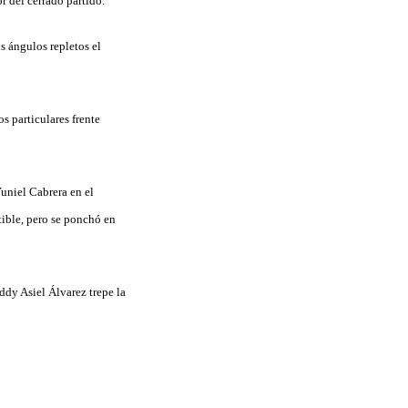
r del cerrado partido.
s ángulos repletos el
s particulares frente
niel Cabrera en el
ible, pero se ponchó en
eddy Asiel Álvarez trepe la