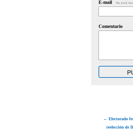
E-mail
No será mo
Comentario
← Electorado f
reelección de 