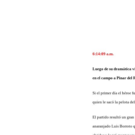
6:14:09
a.m.
Luego de su dramática vic
en el campo a Pinar del 
Si el primer día el héroe 
quien le sacó la pelota de
El partido resultó un gra
anaranjado Luis Borroto q