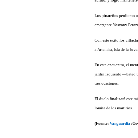
abridor y logró manteners
Los pinareños perdieron u
emergente Yosvany Peraza
Con este éxito los villacl
a Artemisa, Isla de la Ju
En este encuentro, el men
jardín izquierdo —bateó u
tres ocasiones.
El duelo finalizará este m
lomita de los martirios.
(Fuente:
Vanguardia
/Os