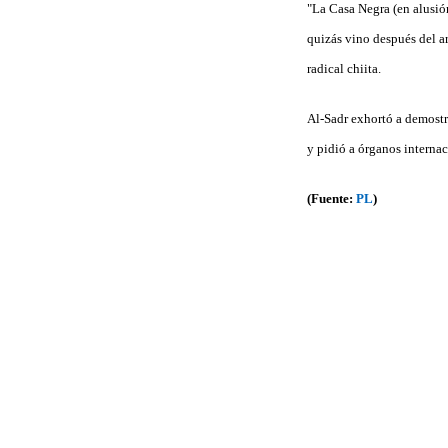
"La Casa Negra (en alusión
quizás vino después del ar
radical chiita.
Al-Sadr exhortó a demostra
y pidió a órganos interna
(Fuente:
PL
)