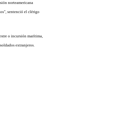
cisión norteamericana
os", sentenció el clérigo
estre o incursión marítima,
soldados extranjeros.