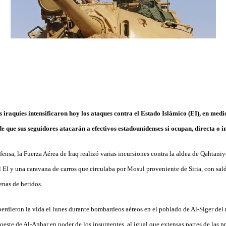
iraquíes intensificaron hoy los ataques contra el Estado Islámico (EI), en medi
 de que sus seguidores atacarán a efectivos estadounidenses si ocupan, directa o i
ensa, la Fuerza Aérea de Iraq realizó varias incursiones contra la aldea de Qahtaniya
l EI y una caravana de carros que circulaba por Mosul proveniente de Siria, con sa
enas de heridos.
erdieron la vida el lunes durante bombardeos aéreos en el poblado de Al-Siger del 
este de Al-Anbar en poder de los insurgentes, al igual que extensas partes de las p