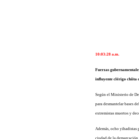
10:03:28
a.m.
Fuerzas gubernamentales 
influyente clérigo chiita
Según el Ministerio de Def
para desmantelar bases de
extremistas muertos y dec
Además, ocho yihadistas p
ciudad de la demarcación o