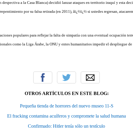
 despectiva a la Casa Blanca) decidió lanzar ataques en territorio iraquí y esta de
repentimiento por su falsa retirada (en 2011), âï¿½ï¿½ si ustedes regresan, atacarem
ciones populares para reflejar la falta de simpatía con una eventual ocupación terr
cionales como la Liga Árabe, la ONU y entes humanitarios impedir el despliegue de 
OTROS ARTÍCULOS EN ESTE BLOG:
Pequeña tienda de horrores del nuevo museo 11-S
El fracking contamina acuíferos y compromete la salud humana
Confirmado: Hitler tenía sólo un testículo