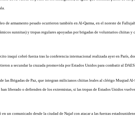
la.
o de armamento pesado ocurrieron también en Al-Qarma, en el noreste de Fallujah,
islámicos sunnitas) y tropas regulares apoyadas por brigadas de voluntarios chiitas y 
cito iraquí cobró fuerza tras la conferencia internacional realizada ayer en París, d
tieron a secundar la cruzada promovida por Estados Unidos para combatir al DAESH
de las Brigadas de Paz, que integran milicianos chiitas leales al clérigo Muqtad Al-
 han liberado o defienden de los extremistas, si las tropas de Estados Unidos vuelv
 en un comunicado desde la ciudad de Najaf con atacar a las fuerzas estadounidens