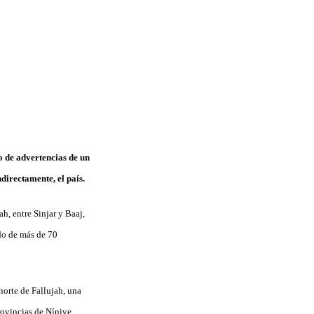
o de advertencias de un
ndirectamente, el país.
h, entre Sinjar y Baaj,
ldo de más de 70
norte de Fallujah, una
rovincias de Nínive,