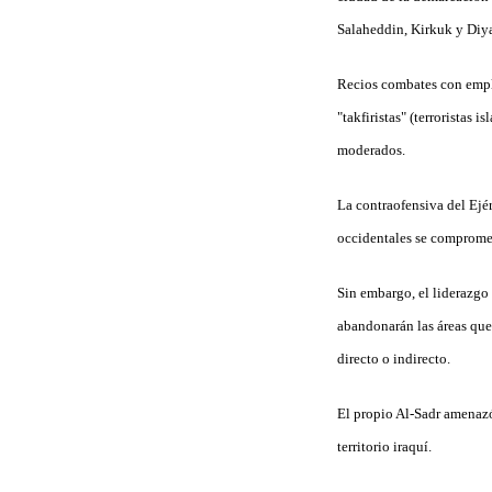
Salaheddin, Kirkuk y Diya
Recios combates con emple
"takfiristas" (terroristas 
moderados.
La contraofensiva del Ejér
occidentales se comprome
Sin embargo, el liderazgo 
abandonarán las áreas que
directo o indirecto.
El propio Al-Sadr amenazó
territorio iraquí.