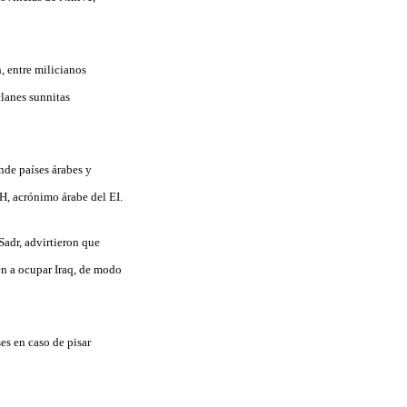
 entre milicianos
clanes sunnitas
onde países árabes y
, acrónimo árabe del EI.
Sadr, advirtieron que
en a ocupar Iraq, de modo
es en caso de pisar