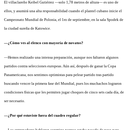
El villaclareño Keibel Gutiérrez —solo 1,78 metros de altura— es uno de
ellos, y asumirá una alta responsabilidad cuando el plantel cubano inicie el
Campeonato Mundial de Polonia, el 1ro de septiembre, en la sala Spodek de
la ciudad sureña de Katowice.
—¿Cómo ves al elenco con mayoría de novatos?
—Hemos realizado una intensa preparación, aunque nos faltaron algunos
partidos contra selecciones europeas. Aún así, después de ganar la Copa
Panamericana, nos sentimos optimistas para pelear partido tras partido
buscando vencer la primera fase del Mundial, pues los muchachos lograron
condiciones físicas que les permiten jugar choques de cinco sets cada día, de
ser necesario.
—¿Por qué estuviste fuera del cuadro regular?
—Los entrenadores hablaron conmigo porque estaba pasado de peso para