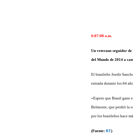
6:07:08 a.m.
Un veterano seguidor de l
del Mundo de 2014 a camb
El brasileño Joedir Sanch
entrada durante los 64 añ
«Espero que Brasil gane e
Belmonte, que perdió la oc
por los brasileños hace 
(Fuente:
RT
)