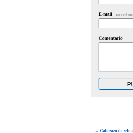
E-mail
No será mo
Comentario
← Cabezazo de rebot