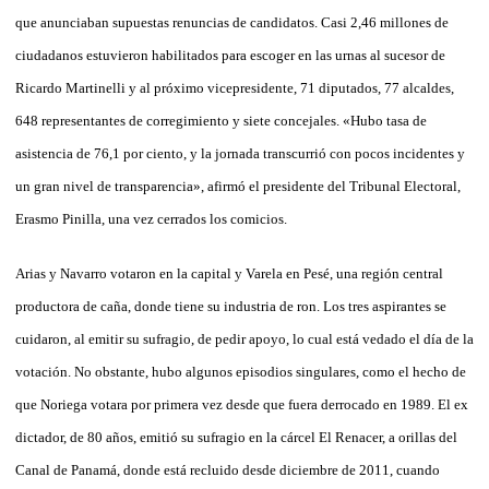
que anunciaban supuestas renuncias de candidatos. Casi 2,46 millones de
ciudadanos estuvieron habilitados para escoger en las urnas al sucesor de
Ricardo Martinelli y al próximo vicepresidente, 71 diputados, 77 alcaldes,
648 representantes de corregimiento y siete concejales. «Hubo tasa de
asistencia de 76,1 por ciento, y la jornada transcurrió con pocos incidentes y
un gran nivel de transparencia», afirmó el presidente del Tribunal Electoral,
Erasmo Pinilla, una vez cerrados los comicios.
Arias y Navarro votaron en la capital y Varela en Pesé, una región central
productora de caña, donde tiene su industria de ron. Los tres aspirantes se
cuidaron, al emitir su sufragio, de pedir apoyo, lo cual está vedado el día de la
votación. No obstante, hubo algunos episodios singulares, como el hecho de
que Noriega votara por primera vez desde que fuera derrocado en 1989. El ex
dictador, de 80 años, emitió su sufragio en la cárcel El Renacer, a orillas del
Canal de Panamá, donde está recluido desde diciembre de 2011, cuando