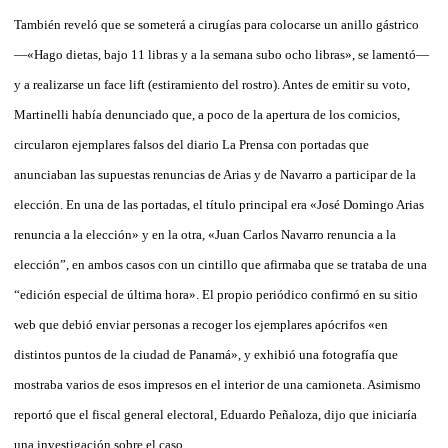
También reveló que se someterá a cirugías para colocarse un anillo gástrico
—«Hago dietas, bajo 11 libras y a la semana subo ocho libras», se lamentó—
y a realizarse un face lift (estiramiento del rostro). Antes de emitir su voto,
Martinelli había denunciado que, a poco de la apertura de los comicios,
circularon ejemplares falsos del diario La Prensa con portadas que
anunciaban las supuestas renuncias de Arias y de Navarro a participar de la
elección. En una de las portadas, el título principal era «José Domingo Arias
renuncia a la elección» y en la otra, «Juan Carlos Navarro renuncia a la
elección”, en ambos casos con un cintillo que afirmaba que se trataba de una
“edición especial de última hora». El propio periódico confirmó en su sitio
web que debió enviar personas a recoger los ejemplares apócrifos «en
distintos puntos de la ciudad de Panamá», y exhibió una fotografía que
mostraba varios de esos impresos en el interior de una camioneta. Asimismo
reportó que el fiscal general electoral, Eduardo Peñaloza, dijo que iniciaría
una investigación sobre el caso.