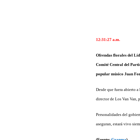
12:31:27
a.m.
Ofrendas florales del Líd
Comité Central del Partid
popular músico Juan Form
Desde que fuera abierto a 
director de Los Van Van, p
Personalidades del gobiern
aseguran, estará vivo sie
(Fuente:
Granma
)