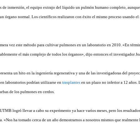
s de inmersión, el equipo extrajo del líquido un pulmón humano completo, aunque
n órgano normal. Los científicos realizaron con éxito el mismo proceso usando el
ra vez este método para cultivar pulmones en un laboratorio en 2010. «En término
bablemente el más complejo de todos los órganos», dijo entonces el investigador Jo
esenta un hito en la ingeniería regenerativa y una de las investigadoras del proyec
en laboratorios podrían utilizarse en
trasplantes
en un plazo no inferior a 12 años. L
ruebas de los pulmones en cerdos.
 UTMB logró llevar a cabo su experimento ya hace varios meses, pero los resultados
ra. «Nos ha tomado cerca de un año demostrarnos a nosotros mismos que realmente 