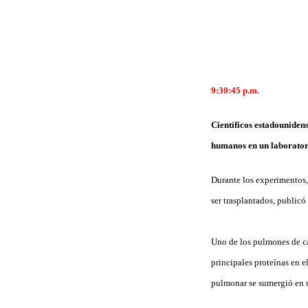
9:30:45
p.m.
Científicos estadounide
humanos en un laboratorio
Durante los experimentos,
ser trasplantados, publicó
Uno de los pulmones de ca
principales proteínas en e
pulmonar se sumergió en u