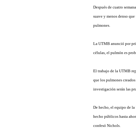
Después de cuatro semana
suave y menos denso que u
pulmones.
La UTMB anunció por prime
células, el pulmón es pro
El trabajo de la UTMB repr
que los pulmones creados 
investigación serán las p
De hecho, el equipo de la
hecho públicos hasta aho
confesó Nichols.