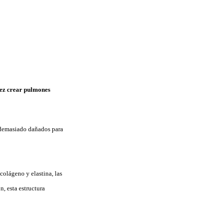
vez crear pulmones
n demasiado dañados para
olágeno y elastina, las
n, esta estructura