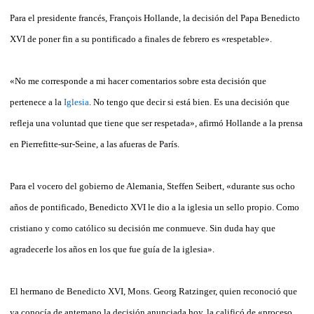
Para el presidente francés, François Hollande, la decisión del Papa Benedicto
XVI de poner fin a su pontificado a finales de febrero es «respetable».
«No me corresponde a mi hacer comentarios sobre esta decisión que
pertenece a la
Iglesia
. No tengo que decir si está bien. Es una decisión que
refleja una voluntad que tiene que ser respetada», afirmó Hollande a la prensa
en Pierrefitte-sur-Seine, a las afueras de París.
Para el vocero del gobierno de Alemania, Steffen Seibert, «durante sus ocho
años de pontificado, Benedicto XVI le dio a la iglesia un sello propio. Como
cristiano y como católico su decisión me conmueve. Sin duda hay que
agradecerle los años en los que fue guía de la iglesia».
El hermano de Benedicto XVI, Mons. Georg Ratzinger, quien reconoció que
ya conocía de antemano la decisión anunciada hoy, la calificó de «proceso