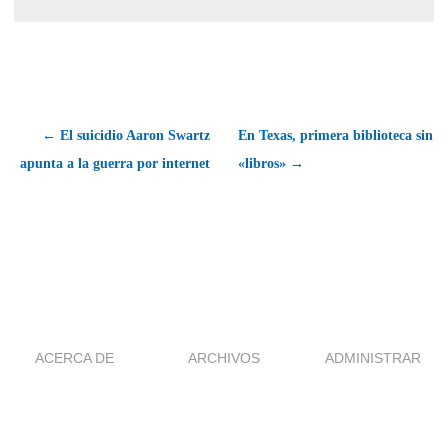
← El suicidio Aaron Swartz
En Texas, primera biblioteca sin
apunta a la guerra por internet
«libros» →
ACERCA DE
ARCHIVOS
ADMINISTRAR