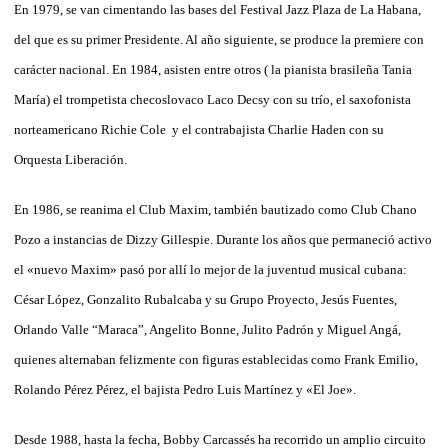
En 1979, se van cimentando las bases del Festival Jazz Plaza de La Habana,
del que es su primer Presidente. Al año siguiente, se produce la premiere con
carácter nacional. En 1984, asisten entre otros ( la pianista brasileña Tania
María) el trompetista checoslovaco Laco Decsy con su trío, el saxofonista
norteamericano Richie Cole y el contrabajista Charlie Haden con su
Orquesta Liberación.
En 1986, se reanima el Club Maxim, también bautizado como Club Chano
Pozo a instancias de Dizzy Gillespie. Durante los años que permaneció activo
el «nuevo Maxim» pasó por allí lo mejor de la juventud musical cubana:
César López, Gonzalito Rubalcaba y su Grupo Proyecto, Jesús Fuentes,
Orlando Valle “Maraca”, Angelito Bonne, Julito Padrón y Miguel Angá,
quienes alternaban felizmente con figuras establecidas como Frank Emilio,
Rolando Pérez Pérez, el bajista Pedro Luis Martínez y «El Joe».
Desde 1988, hasta la fecha, Bobby Carcassés ha recorrido un amplio circuito