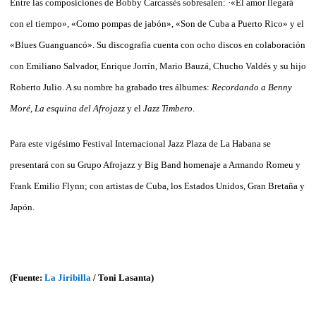
Entre las composiciones de Bobby Carcassés sobresalen: ·«El amor llegará
con el tiempo», «Como pompas de jabón», «Son de Cuba a Puerto Rico» y el
«Blues Guanguancó». Su discografía cuenta con ocho discos en colaboración
con Emiliano Salvador, Enrique Jorrín, Mario Bauzá, Chucho Valdés y su hijo
Roberto Julio. A su nombre ha grabado tres álbumes:
Recordando a Benny
Moré
,
La esquina del Afrojazz
y el
Jazz Timbero
.
Para este vigésimo Festival Internacional Jazz Plaza de La Habana se
presentará con su Grupo Afrojazz y Big Band homenaje a Armando Romeu y
Frank Emilio Flynn; con artistas de Cuba, los Estados Unidos, Gran Bretaña y
Japón.
(Fuente:
La Jiribilla
/ Toni Lasanta)