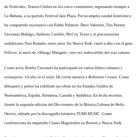
de Festivales, Teatros Clubes en los cinco continentes, regresando siempre a
La Habana, a su querido Festival Jazz Plaza. Por su amplio caudal histriónico
ha compartido escenarios con Eddie Palmieri, Dave Valentin, Tito Puente,
Giovanni Hidalgo, Anthony Carrillo, McCoy Tyner y el percusionista
sudafricano Vusi Kumalo, entre otros. En Nueva York, cantó a dúo con el gran
Fellove, el autor de «Mango Mangüé», otro rey indiscutible del scat cubano.
Como actor, Bobby Carcassés ha participado en varios filmes cubanos y
extranjeros:
Un día en el solar, De cierta manera
y Robinson Crusoe
. Como
dibujante y pintor ha exhibido sus obras en los Estados Unidos de
Norteamérica, España, Alemania, Canadá y Sudáfrica. En fecha reciente,
ilustró la segunda edición del Diccionario de la Música Cubana de Helio
Orovio, editado por la discografía británica TUMI MUSIC. Como
conferencista ha impartido Clases Magistrales en Boston y Nueva York.