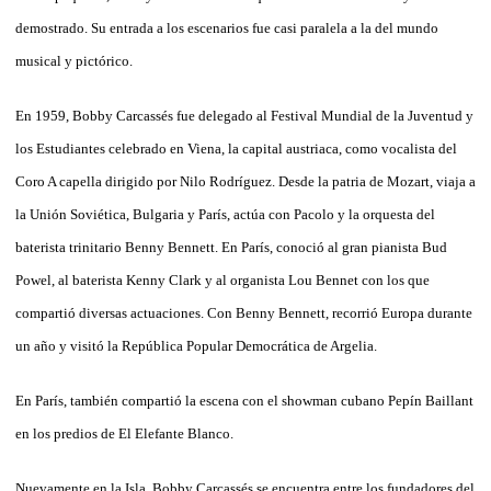
demostrado. Su entrada a los escenarios fue casi paralela a la del mundo
musical y pictórico.
En 1959, Bobby Carcassés fue delegado al Festival Mundial de la Juventud y
los Estudiantes celebrado en Viena, la capital austriaca, como vocalista del
Coro A capella dirigido por Nilo Rodríguez. Desde la patria de Mozart, viaja a
la Unión Soviética, Bulgaria y París, actúa con Pacolo y la orquesta del
baterista trinitario Benny Bennett. En París, conoció al gran pianista Bud
Powel, al baterista Kenny Clark y al organista Lou Bennet con los que
compartió diversas actuaciones. Con Benny Bennett, recorrió Europa durante
un año y visitó la República Popular Democrática de Argelia.
En París, también compartió la escena con el showman cubano Pepín Baillant
en los predios de El Elefante Blanco.
Nuevamente en la Isla, Bobby Carcassés se encuentra entre los fundadores del