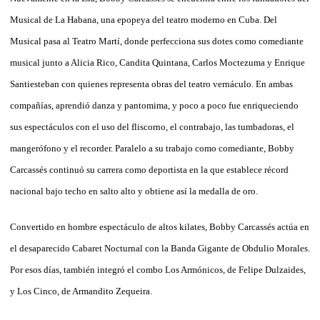
Musical de La Habana, una epopeya del teatro moderno en Cuba. Del
Musical pasa al Teatro Martí, donde perfecciona sus dotes como comediante
musical junto a Alicia Rico, Candita Quintana, Carlos Moctezuma y Enrique
Santiesteban con quienes representa obras del teatro vernáculo. En ambas
compañías, aprendió danza y pantomima, y poco a poco fue enriqueciendo
sus espectáculos con el uso del fliscorno, el contrabajo, las tumbadoras, el
mangerófono y el recorder. Paralelo a su trabajo como comediante, Bobby
Carcassés continuó su carrera como deportista en la que establece récord
nacional bajo techo en salto alto y obtiene así la medalla de oro.
Convertido en hombre espectáculo de altos kilates, Bobby Carcassés actúa en
el desaparecido Cabaret Nocturnal con la Banda Gigante de Obdulio Morales.
Por esos días, también integró el combo Los Armónicos, de Felipe Dulzaides,
y Los Cinco, de Armandito Zequeira.