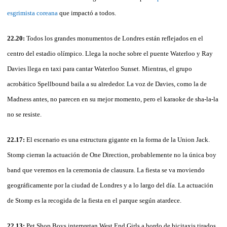
esgrimista coreana
que impactó a todos.
22.20:
Todos los grandes monumentos de Londres están reflejados en el
centro del estadio olímpico. Llega la noche sobre el puente Waterloo y Ray
Davies llega en taxi para cantar Waterloo Sunset. Mientras, el grupo
acrobático Spellbound baila a su alrededor. La voz de Davies, como la de
Madness antes, no parecen en su mejor momento, pero el karaoke de sha-la-la
no se resiste.
22.17:
El escenario es una estructura gigante en la forma de la Union Jack.
Stomp cierran la actuación de One Direction, probablemente no la única boy
band que veremos en la ceremonia de clausura. La fiesta se va moviendo
geográficamente por la ciudad de Londres y a lo largo del día. La actuación
de Stomp es la recogida de la fiesta en el parque según atardece.
22.13:
Pet Shop Boys interpretan West End Girls a bordo de bicitaxis tirados