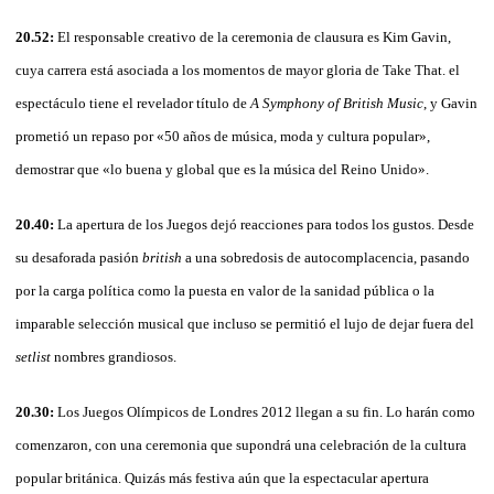
20.52:
El responsable creativo de la ceremonia de clausura es Kim Gavin,
cuya carrera está asociada a los momentos de mayor gloria de Take That. el
espectáculo tiene el revelador título de
A Symphony of British Music
, y Gavin
prometió un repaso por «50 años de música, moda y cultura popular»,
demostrar que «lo buena y global que es la música del Reino Unido».
20.40:
La apertura de los Juegos dejó reacciones para todos los gustos. Desde
su desaforada pasión
british
a una sobredosis de autocomplacencia, pasando
por la carga política como la puesta en valor de la sanidad pública o la
imparable selección musical que incluso se permitió el lujo de dejar fuera del
setlist
nombres grandiosos.
20.30:
Los Juegos Olímpicos de Londres 2012 llegan a su fin. Lo harán como
comenzaron, con una ceremonia que supondrá una celebración de la cultura
popular británica. Quizás más festiva aún que la espectacular apertura