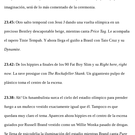
imaginación, será de lo más comentado de la ceremonia.
23.45:
Otro salto temporal con Jessi J dando una vuelta olímpica en un
precioso Bentley descapotable beige, mientras canta
Price Tag
. Le acompaña
el rapero Tinie Tempah. Y ahora llega el guiño a Brasil con Taio Cruz y su
Dynamite
.
23.42:
De los hippies a finales de los 90 Fat Boy Slim y su
Right here, right
now
. La rave prosigue con
The Rockafeller Skank
. Un gigantesto pulpo de
plástico toma el centro de la escena.
23.38:
Ah! Un funambulista surca el cielo del estadio olímpico para prender
fuego a un muñeco vestido exactamente igual que él. Tampoco es que
quedara muy claro el tema. Aparecen ahora hippies en el centro de la escena
guiados por Russell Brand vestido como un Willie Wonka pasado de drogas.
Se llena de psicodelia la iluminación del estadio mientras Brand canta
Pure