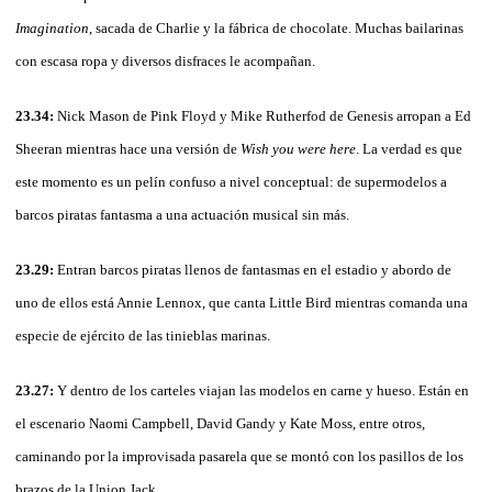
Imagination
, sacada de Charlie y la fábrica de chocolate. Muchas bailarinas
con escasa ropa y diversos disfraces le acompañan.
23.34:
Nick Mason de Pink Floyd y Mike Rutherfod de Genesis arropan a Ed
Sheeran mientras hace una versión de
Wish you were here
. La verdad es que
este momento es un pelín confuso a nivel conceptual: de supermodelos a
barcos piratas fantasma a una actuación musical sin más.
23.29:
Entran barcos piratas llenos de fantasmas en el estadio y abordo de
uno de ellos está Annie Lennox, que canta Little Bird mientras comanda una
especie de ejército de las tinieblas marinas.
23.27:
Y dentro de los carteles viajan las modelos en carne y hueso. Están en
el escenario Naomi Campbell, David Gandy y Kate Moss, entre otros,
caminando por la improvisada pasarela que se montó con los pasillos de los
brazos de la Union Jack.