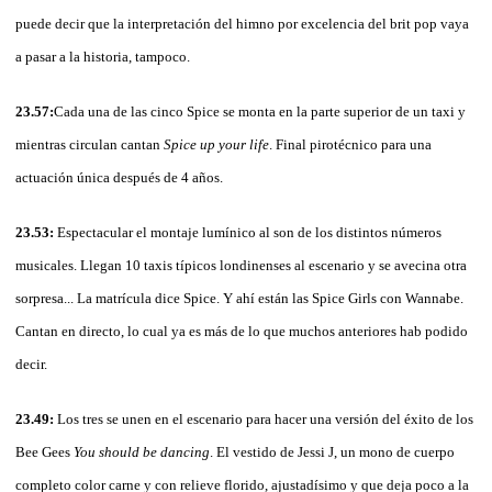
puede decir que la interpretación del himno por excelencia del brit pop vaya
a pasar a la historia, tampoco.
23.57:
Cada una de las cinco Spice se monta en la parte superior de un taxi y
mientras circulan cantan
Spice up your life
. Final pirotécnico para una
actuación única después de 4 años.
23.53:
Espectacular el montaje lumínico al son de los distintos números
musicales. Llegan 10 taxis típicos londinenses al escenario y se avecina otra
sorpresa... La matrícula dice Spice. Y ahí están las Spice Girls con Wannabe.
Cantan en directo, lo cual ya es más de lo que muchos anteriores hab podido
decir.
23.49:
Los tres se unen en el escenario para hacer una versión del éxito de los
Bee Gees
You should be dancing
. El vestido de Jessi J, un mono de cuerpo
completo color carne y con relieve florido, ajustadísimo y que deja poco a la