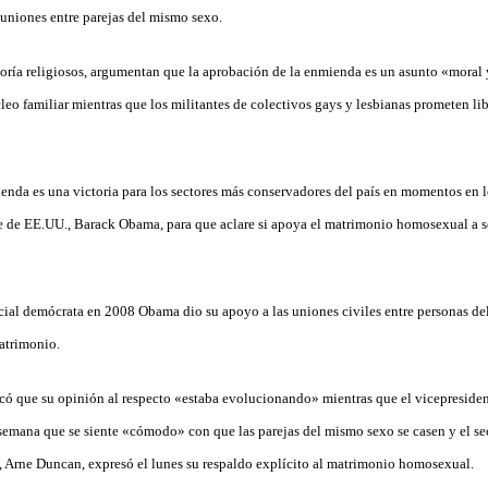
 uniones entre parejas del mismo sexo.
yoría religiosos, argumentan que la aprobación de la enmienda es un asunto «moral
leo familiar mientras que los militantes de colectivos gays y lesbianas prometen lib
enda es una victoria para los sectores más conservadores del país en momentos en 
te de EE.UU., Barack Obama, para que aclare si apoya el matrimonio homosexual a s
al demócrata en 2008 Obama dio su apoyo a las uniones civiles entre personas de
atrimonio.
có que su opinión al respecto «estaba evolucionando» mientras que el vicepreside
semana que se siente «cómodo» con que las parejas del mismo sexo se casen y el se
 Arne Duncan, expresó el lunes su respaldo explícito al matrimonio homosexual.