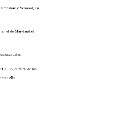
Hampshire y Vermont, así
y en el de Maryland el
 homosexuales.
 Gallup, el 50 % de los
rio a ello.