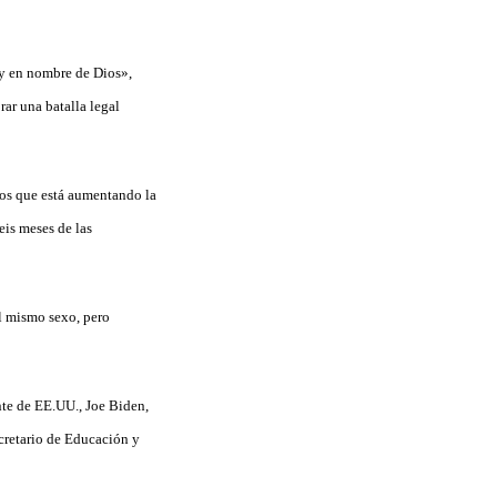
 y en nombre de Dios»,
rar una batalla legal
los que está aumentando la
eis meses de las
l mismo sexo, pero
nte de EE.UU., Joe Biden,
cretario de Educación y