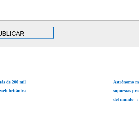
ás de 200 mil
Astrónomo me
web británica
supuestas pro
del mundo →