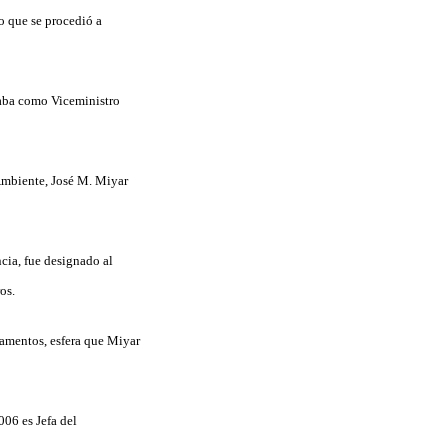
o que se procedió a
ñaba como Viceministro
Ambiente, José M. Miyar
ncia, fue designado al
os.
camentos, esfera que Miyar
006 es Jefa del