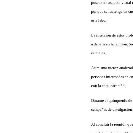
poseen un aspecto visual 
por que se les tenga en cu
esta labor.
La inserción de estos pro
a debatir en la reunión. 
estatales.
Asimismo fueron analizado
personas interesadas en c
con la comunicación.
Durante el quinquenio de 
campañas de divulgación a
Al concluir la reunión qu