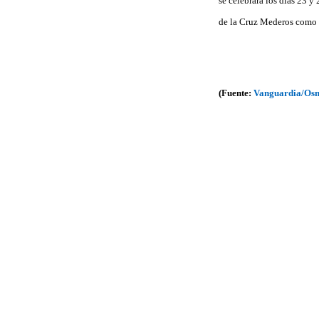
se celebrará los días 23 y
de la Cruz Mederos como s
(Fuente:
Vanguardia/Osm