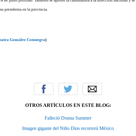
 24 de junio próximo. También se aprobó la candidatura a la dirección nacional y se 
u presidenta en la provincia.
aira González Consuegra
)
OTROS ARTÍCULOS EN ESTE BLOG:
Falleció Donna Summer
Imagen gigante del Niño Dios recorrerá México