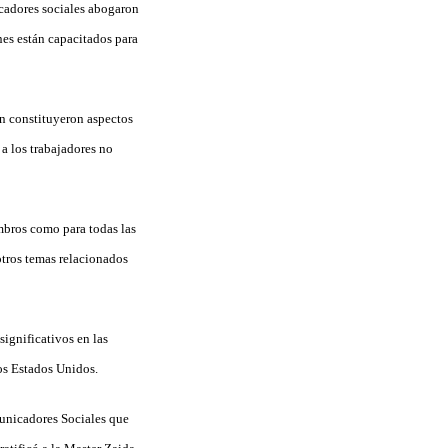
cadores sociales abogaron
enes están capacitados para
én constituyeron aspectos
a los trabajadores no
mbros como para todas las
otros temas relacionados
ignificativos en las
os Estados Unidos.
municadores Sociales que