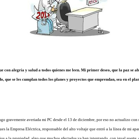
ue con alegría y salud a todos quienes me leen. Mi primer deseo, que la paz se a
o, que se les cumplan todos los planes y proyectos que emprendan, sea en el plan
engo gravemente averiada mi PC desde el 13 de diciembre, por eso no actualizo con
pues la Empresa Eléctrica, responsable del alto voltaje que entró a la línea de mi ap
s a la propiedad, algo que muchos afectados ya han intentando, con igual suerte, d