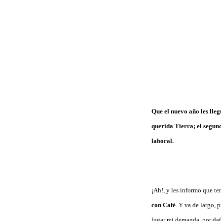
Que el nuevo año les lleg
querida Tierra; el segund
laboral.
¡Ah!, y les informo que t
con Café
. Y va de largo, 
lugar mi demanda por daño