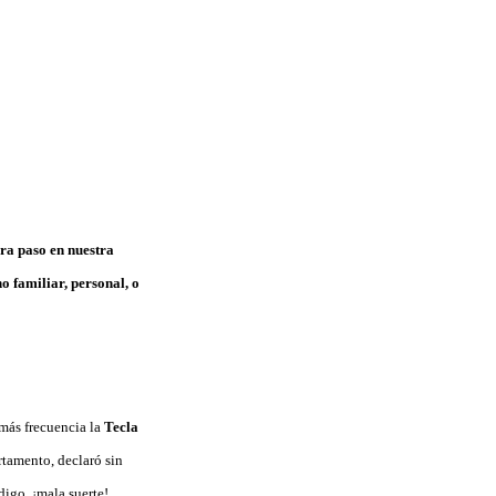
bra paso en nuestra
o familiar, personal, o
 más frecuencia la
Tecla
artamento, declaró sin
igo, ¡mala suerte!