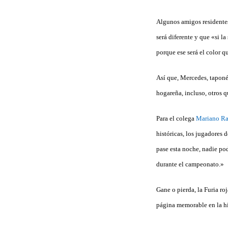
Algunos amigos residentes
será diferente y que «si l
porque ese será el color q
Así que, Mercedes, taponéa
hogareña, incluso, otros q
Para el colega
Mariano Ra
históricas, los jugadores
pase esta noche, nadie pod
durante el campeonato.»
Gane o pierda, la Furia ro
página memorable en la his