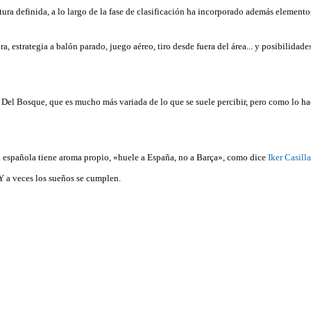
ctura definida, a lo largo de la fase de clasificación ha incorporado además elemen
a, estrategia a balón parado, juego aéreo, tiro desde fuera del área... y posibilidade
e Del Bosque, que es mucho más variada de lo que se suele percibir, pero como lo h
n española tiene aroma propio, «huele a España, no a Barça», como dice
Iker Casilla
 Y a veces los sueños se cumplen.