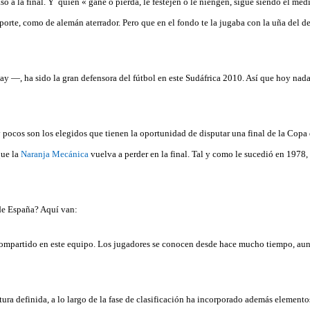
paso a la final. Y quien « gane o pierda, le festejen o le niengen, sigue siendo el me
porte, como de alemán aterrador. Pero que en el fondo te la jugaba con la uña del d
—, ha sido la gran defensora del fútbol en este Sudáfrica 2010. Así que hoy nada
 pocos son los elegidos que tienen la oportunidad de disputar una final de la Cop
que la
Naranja Mecánica
vuelva a perder en la final. Tal y como le sucedió en 1978,
de España? Aquí van:
compartido en este equipo. Los jugadores se conocen desde hace mucho tiempo, aun
ctura definida, a lo largo de la fase de clasificación ha incorporado además elemen