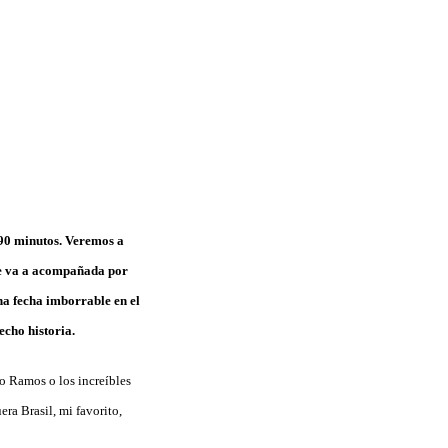
 90 minutos. Veremos a
ue va a acompañada por
na fecha imborrable en el
echo historia.
io Ramos o los increíbles
ra Brasil, mi favorito,