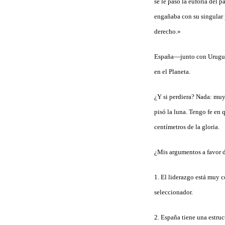
se le pasó la euforia del 
engañaba con su singular 
derecho.»
España—junto con Uruguay 
en el Planeta.
¿Y si perdiera? Nada: muy
pisó la luna. Tengo fe en 
centímetros de la gloria.
¿Mis argumentos a favor 
1. El liderazgo está muy 
seleccionador.
2. España tiene una estru