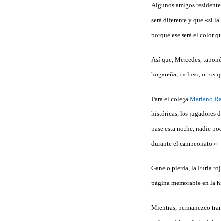
Algunos amigos residentes
será diferente y que «si l
porque ese será el color q
Así que, Mercedes, taponéa
hogareña, incluso, otros q
Para el colega
Mariano Ra
históricas, los jugadores
pase esta noche, nadie pod
durante el campeonato.»
Gane o pierda, la Furia ro
página memorable en la his
Mientras, permanezco tran