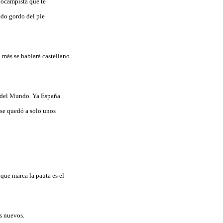
diocampista que te
edo gordo del pie
 más se hablará castellano
a del Mundo. Ya España
 se quedó a solo unos
que marca la pauta es el
tos nuevos.