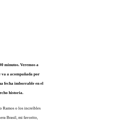
 90 minutos. Veremos a
ue va a acompañada por
na fecha imborrable en el
echo historia.
io Ramos o los increíbles
ra Brasil, mi favorito,