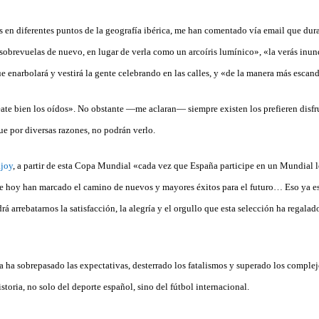
 en diferentes puntos de la geografía ibérica, me han comentado vía email que dura
a sobrevuelas de nuevo, en lugar de verla como un arcoíris lumínico», «la verás inu
ue enarbolará y vestirá la gente celebrando en las calles, y «de la manera más esca
te bien los oídos». No obstante —me aclaran— siempre existen los prefieren disfrut
ue por diversas razones, no podrán verlo.
joy
, a partir de esta Copa Mundial «cada vez que España participe en un Mundial l
 de hoy han marcado el camino de nuevos y mayores éxitos para el futuro… Eso ya es
rá arrebatarnos la satisfacción, la alegría y el orgullo que esta selección ha regalad
ja ha sobrepasado las expectativas, desterrado los fatalismos y superado los complej
toria, no solo del deporte español, sino del fútbol internacional.