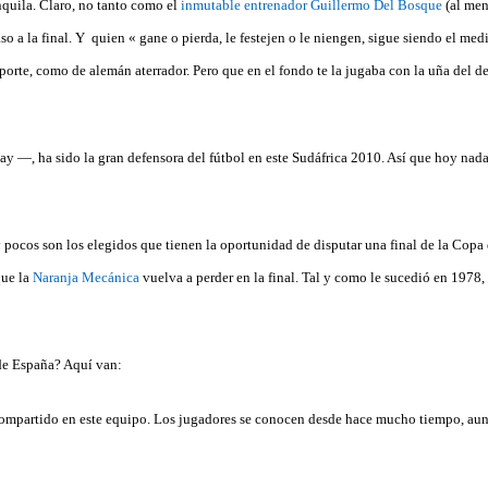
quila. Claro, no tanto como el
inmutable entrenador Guillermo Del Bosque
(al men
paso a la final. Y quien « gane o pierda, le festejen o le niengen, sigue siendo el me
porte, como de alemán aterrador. Pero que en el fondo te la jugaba con la uña del d
—, ha sido la gran defensora del fútbol en este Sudáfrica 2010. Así que hoy nada
 pocos son los elegidos que tienen la oportunidad de disputar una final de la Cop
que la
Naranja Mecánica
vuelva a perder en la final. Tal y como le sucedió en 1978,
de España? Aquí van:
compartido en este equipo. Los jugadores se conocen desde hace mucho tiempo, aun