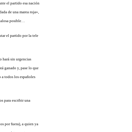
nte el partido esa nación
ndada de una marea roja»,
ndalosa posible…
ar el partido por la tele
o hará sin urgencias
tá ganado y, pase lo que
o a todos los españoles
os para escribir una
os por fuera), a quien ya