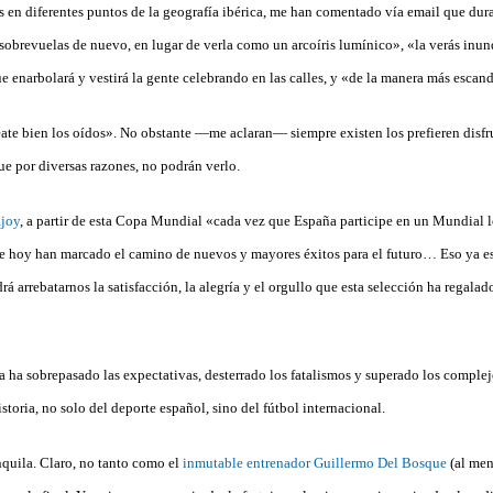
 en diferentes puntos de la geografía ibérica, me han comentado vía email que dura
a sobrevuelas de nuevo, en lugar de verla como un arcoíris lumínico», «la verás inu
ue enarbolará y vestirá la gente celebrando en las calles, y «de la manera más esca
te bien los oídos». No obstante —me aclaran— siempre existen los prefieren disfrut
ue por diversas razones, no podrán verlo.
joy
, a partir de esta Copa Mundial «cada vez que España participe en un Mundial l
 de hoy han marcado el camino de nuevos y mayores éxitos para el futuro… Eso ya es
rá arrebatarnos la satisfacción, la alegría y el orgullo que esta selección ha regalad
ja ha sobrepasado las expectativas, desterrado los fatalismos y superado los complej
toria, no solo del deporte español, sino del fútbol internacional.
quila. Claro, no tanto como el
inmutable entrenador Guillermo Del Bosque
(al men