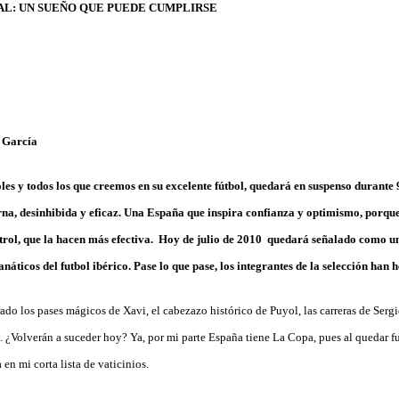
AL: UN SUEÑO QUE PUEDE CUMPLIRSE
 García
oles y todos los que creemos en su excelente fútbol, quedará en suspenso durante
na, desinhibida y eficaz. Una España que inspira confianza y optimismo, porq
ntrol, que la hacen más efectiva. Hoy de julio de 2010 quedará señalado como u
náticos del futbol ibérico. Pase lo que pase, los integrantes de la selección han h
do los pases mágicos de Xavi, el cabezazo histórico de Puyol, las carreras de Serg
. ¿Volverán a suceder hoy? Ya, por mi parte España tiene La Copa, pues al quedar fue
n mi corta lista de vaticinios.