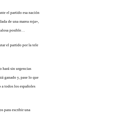
nte el partido esa nación
ndada de una marea roja»,
ndalosa posible…
ar el partido por la tele
o hará sin urgencias
tá ganado y, pase lo que
o a todos los españoles
os para escribir una