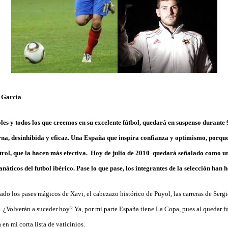
 García
oles y todos los que creemos en su excelente fútbol, quedará en suspenso durante
na, desinhibida y eficaz. Una España que inspira confianza y optimismo, porq
ntrol, que la hacen más efectiva. Hoy de julio de 2010 quedará señalado como u
náticos del futbol ibérico. Pase lo que pase, los integrantes de la selección han h
do los pases mágicos de Xavi, el cabezazo histórico de Puyol, las carreras de Serg
. ¿Volverán a suceder hoy? Ya, por mi parte España tiene La Copa, pues al quedar fue
n mi corta lista de vaticinios.