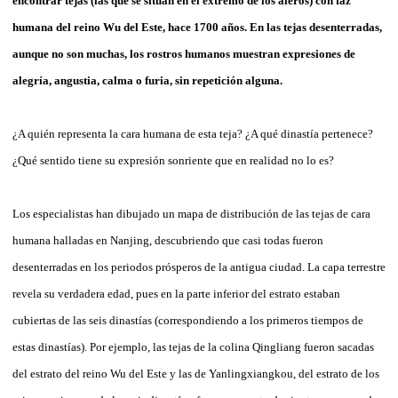
encontrar tejas (las que se sitúan en el extremo de los aleros) con faz
humana del reino Wu del Este, hace 1700 años. En las tejas desenterradas,
aunque no son muchas, los rostros humanos muestran expresiones de
alegría, angustia, calma o furia, sin repetición alguna.
¿A quién representa la cara humana de esta teja? ¿A qué dinastía pertenece?
¿Qué sentido tiene su expresión sonriente que en realidad no lo es?
Los especialistas han dibujado un mapa de distribución de las tejas de cara
humana halladas en Nanjing, descubriendo que casi todas fueron
desenterradas en los periodos prósperos de la antigua ciudad. La capa terrestre
revela su verdadera edad, pues en la parte inferior del estrato estaban
cubiertas de las seis dinastías (correspondiendo a los primeros tiempos de
estas dinastías). Por ejemplo, las tejas de la colina Qingliang fueron sacadas
del estrato del reino Wu del Este y las de Yanlingxiangkou, del estrato de los