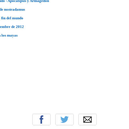
ndo - Apocalipsis y Armagedón
 de nostradamus
 fin del mundo
ciembre de 2012
n los mayas