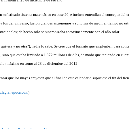
 al Planeta el 23 de diciembre de ese año.
n sofisticado sistema matemático en base 20, e incluso entendían el concepto del c
a y los del universo, fueron grandes astrónomos y su forma de medir el tiempo no est
estacionales; de hecho solo se sincronizaba aproximadamente con el año solar.
r qué esa y no otra?), nadie lo sabe. Se cree que el formato que empleaban para conta
le, sino que estaba limitado a 1.872 millones de días, de modo que teniendo en cuenta
valor máximo en torno al 23 de diciembre del 2012.
nsar que los mayas creyesen que el final de este calendario supusiese el fin del tie
w.lagranepoca.com
)