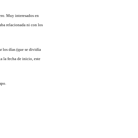
ero. Muy interesados en
aba relacionada ni con los
r los días (que se dividía
 la fecha de inicio, este
mpo.