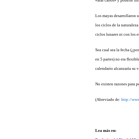
«atar cabos» y ponerle fin
Los mayas desarrollaron u
los ciclos de la naturalez
ciclos lunares ni con los 
Sea cual sea la fecha (¿po
en 5 partes) no era flexib
calendario alcanzaría su 
No existen razones para pe
(Abreviado de:
http://ww
Lea más en: