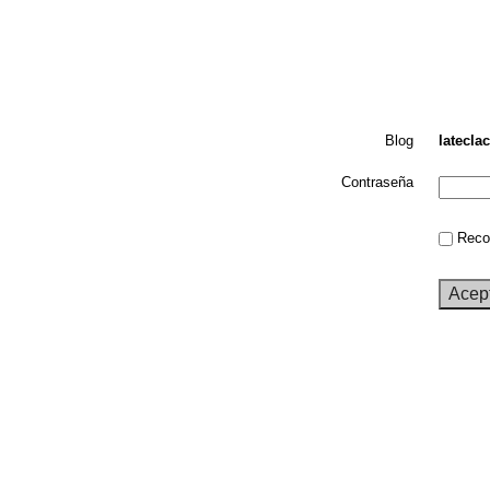
Blog
latecla
Contraseña
Recor